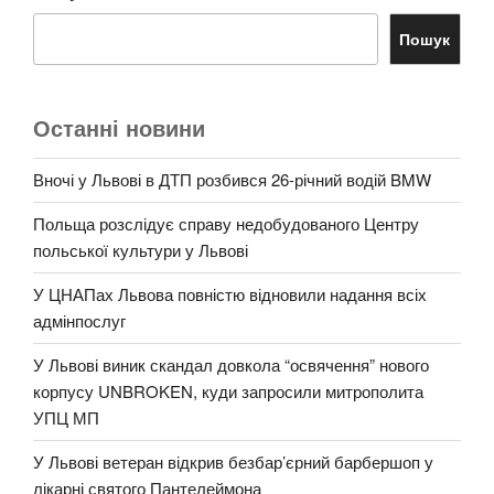
Пошук
Останні новини
Вночі у Львові в ДТП розбився 26-річний водій BMW
Польща розслідує справу недобудованого Центру
польської культури у Львові
У ЦНАПах Львова повністю відновили надання всіх
адмінпослуг
У Львові виник скандал довкола “освячення” нового
корпусу UNBROKEN, куди запросили митрополита
УПЦ МП
У Львові ветеран відкрив безбар’єрний барбершоп у
лікарні святого Пантелеймона