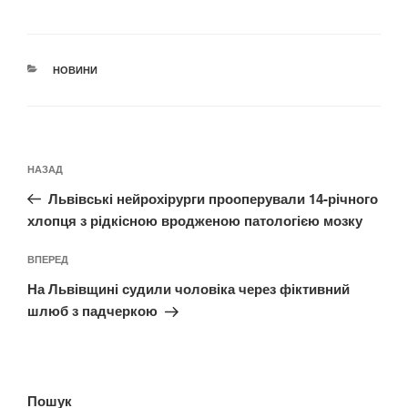
КАТЕГОРІЇ
НОВИНИ
Навігація
Попередній
НАЗАД
записів
запис:
Львівські нейрохірурги прооперували 14-річного
хлопця з рідкісною вродженою патологією мозку
Наступний
ВПЕРЕД
запис
На Львівщині судили чоловіка через фіктивний
шлюб з падчеркою
Пошук