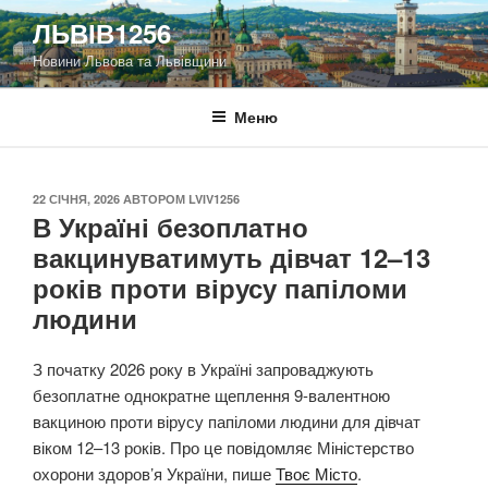
Перейти
ЛЬВІВ1256
до
Новини Львова та Львівщини
вмісту
Меню
ОПУБЛІКОВАНО
22 СІЧНЯ, 2026
АВТОРОМ
LVIV1256
В Україні безоплатно
вакцинуватимуть дівчат 12–13
років проти вірусу папіломи
людини
З початку 2026 року в Україні запроваджують
безоплатне однократне щеплення 9-валентною
вакциною проти вірусу папіломи людини для дівчат
віком 12–13 років. Про це повідомляє Міністерство
охорони здоров’я України, пише
Твоє Місто
.