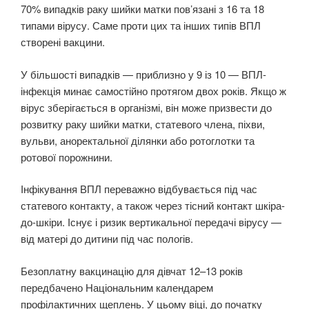
70% випадків раку шийки матки пов’язані з 16 та 18
типами вірусу. Саме проти цих та інших типів ВПЛ
створені вакцини.
У більшості випадків — приблизно у 9 із 10 — ВПЛ-
інфекція минає самостійно протягом двох років. Якщо ж
вірус зберігається в організмі, він може призвести до
розвитку раку шийки матки, статевого члена, піхви,
вульви, аноректальної ділянки або ротоглотки та
ротової порожнини.
Інфікування ВПЛ переважно відбувається під час
статевого контакту, а також через тісний контакт шкіра-
до-шкіри. Існує і ризик вертикальної передачі вірусу —
від матері до дитини під час пологів.
Безоплатну вакцинацію для дівчат 12–13 років
передбачено Національним календарем
профілактичних щеплень. У цьому віці, до початку