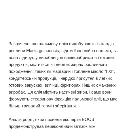
Зазначено, що пальмову олію видобувають із плодів
рослини Elaeis guineensis, відомої як олійна пальма, та
вона лідирує у виробництві напівфабрикатів і готових
продуктів, міститься в твердих жирах рослинного
походження, таких як маргарин і топлене масло “ГХІ”,
кондитерській продукції, і нерідко присутня в легких
готових закусках, випічці, фритюрах і інших смажених
виробах. Ця олія містить насичені жири, і саме вони
формують стеаринову фракцію пальмової олії, що має
більш тривалий термін зберігання.
Аналіз робіт, який провели експерти ВООЗ
продемонстрував переконливий зв’язок між