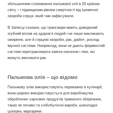
збільшенням споживання пальмової олії в 23 країнах
світу – і підвищеним рівнем смертності від ішемічної
хвороби серця, який там зафіксували.
В Записці сказано, що трансжири мають доведений
згубний вплив на здоров’я людей і не лише викликають
ожиріння, але й серцеві хвороби, рак, діабет, розлад
імунної системи. Наприклад, вони не дають ферментній
системі перетравлювати хімічні онкогени і ліки, які
можуть викликати рак.
Пальмова олія – що відомо
Пальмову олію використовують переважно в кулінарії,
вона широко використовується для виробництва
оброблених харчових продуктів тривалого зберігання,
таких як печиво та хлібобулочні вироби, шоколадні
цукерки, маргарини .