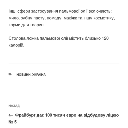
Інші сфери застосування пальмової олії включають:
мило, зубну пасту, помаду, макіяж та іншу косметику,
корми для тварин.
Столова ложка пальмової олії містить близько 120
калорій.
КАТЕГОРІЇ
НОВИНИ
,
УКРАЇНА
Навігація
Попередній
НАЗАД
записів
запис:
Фрайбург дає 100 тисяч євро на відбудову ліцею
№ 5