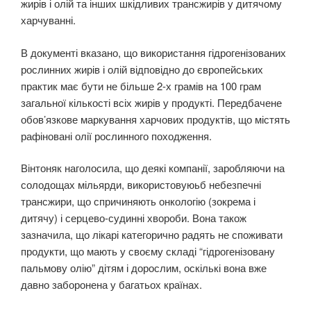
жирів і олій та інших шкідливих трансжирів у дитячому
харчуванні.
В документі вказано, що використання гідрогенізованих
рослинних жирів і олій відповідно до європейських
практик має бути не більше 2-х грамів на 100 грам
загальної кількості всіх жирів у продукті. Передбачене
обов’язкове маркування харчових продуктів, що містять
рафіновані олії рослинного походження.
Вінтоняк наголосила, що деякі компанії, заробляючи на
солодощах мільярди, використовуюьб небезпечні
трансжири, що спричиняють онкологію (зокрема і
дитячу) і серцево-судинні хвороби. Вона також
зазначила, що лікарі категорично радять не споживати
продукти, що мають у своєму складі “гідрогенізовану
пальмову олію” дітям і дорослим, оскількі вона вже
давно заборонена у багатьох країнах.