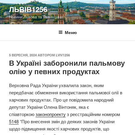
Перейти
ЛЬВІВ1256
до
Новини Львова та Львівщини
вмісту
Меню
ОПУБЛІКОВАНО
5 ВЕРЕСНЯ, 2024
АВТОРОМ
LVIV1256
В Україні заборонили пальмову
олію у певних продуктах
Верховна Рада України ухвалила закон, яким
передбачає обмеження використання пальмової олії в
харчових продуктах. Про це повідомила народний
депутат України Олена Вінтоняк, яка є
спіавторкою
законопроекту
з реєстраційним номером
5148
“Про внесення змін до деяких законів України
щодо підвищення якості харчових продуктів, що