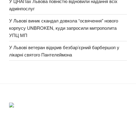
У ЦНАПах Львова повністю відновили надання всіх
адмінпослуг
У Львові виник скандал довкола “освячення” нового
корпусу UNBROKEN, куди запросили митрополита
УПЦ МП
У Львові ветеран відкрив безбар’єрний барбершоп у
лікарні святого Пантелеймона