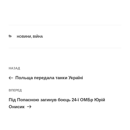
КАТЕГОРІЇ
НОВИНИ
,
ВІЙНА
Навігація
Попередній
НАЗАД
записів
запис:
Польща передала танки Україні
Наступний
ВПЕРЕД
запис
Під Попасною загинув боєць 24-ї ОМБр Юрій
Онисик