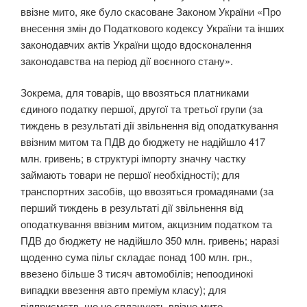
ввізне мито, яке було скасоване Законом України «Про
внесення змін до Податкового кодексу України та інших
законодавчих актів України щодо вдосконалення
законодавства на період дії воєнного стану».
Зокрема, для товарів, що ввозяться платниками
єдиного податку першої, другої та третьої групи (за
тиждень в результаті дії звільнення від оподаткування
ввізним митом та ПДВ до бюджету не надійшло 417
млн. гривень; в структурі імпорту значну частку
займають товари не першої необхідності); для
транспортних засобів, що ввозяться громадянами (за
перший тиждень в результаті дії звільнення від
оподаткування ввізним митом, акцизним податком та
ПДВ до бюджету не надійшло 350 млн. гривень; наразі
щоденно сума пільг складає понад 100 млн. грн.,
ввезено більше 3 тисяч автомобілів; непоодинокі
випадки ввезення авто преміум класу); для
підприємств, що не сплачують ввізне мито.