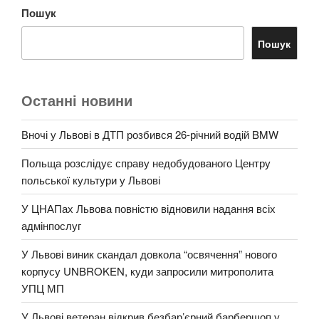
Пошук
Пошук
Останні новини
Вночі у Львові в ДТП розбився 26-річний водій BMW
Польща розслідує справу недобудованого Центру
польської культури у Львові
У ЦНАПах Львова повністю відновили надання всіх
адмінпослуг
У Львові виник скандал довкола “освячення” нового
корпусу UNBROKEN, куди запросили митрополита
УПЦ МП
У Львові ветеран відкрив безбар’єрний барбершоп у