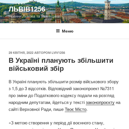
Перейти
ЛЬВІВ1256
до
Новини Львова та Львівщини
вмісту
Меню
ОПУБЛІКОВАНО
29 КВІТНЯ, 2022
АВТОРОМ
LVIV1256
В Україні планують збільшити
військовий збір
В Україні планують збільшити розмір військового збору
з 1,5 до 3 відсотків. Відповідний законопроект №7311
про зміни до Податкового кодексу подали на розгляд
народним депутатам, йдеться у тексті
законопроєкту
на
сайті Верховної Ради, пише
Твоє Місто
.
«З метою створення у період дії воєнного стану,