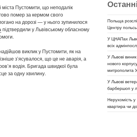
Останн
рі міста Пустомити, що неподалік
птово помер за кермом свого
Польща розслі
погано на дорозі — у нього зупинилося
Центру польськ
A
підтвердили у Львівському обласному
омоги.
У ЦНАПах Льво
всіх адмінпосл
 надійшов виклик у Пустомити, як на
У Львові виник
ізніше з’ясувалося, що це не аварія, а
нового корпус
ров’я водія. Бригада швидкої була
митрополита 
сце за одну хвилину.
У Львові ветер
барбершоп у л
Нерухомість у 
квартира чи д