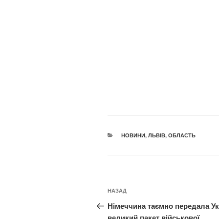
КАТЕГОРІЇ
НОВИНИ
,
ЛЬВІВ
,
ОБЛАСТЬ
Навігація
Попередній
НАЗАД
записів
запис:
Німеччина таємно передала Ук
великий пакет військової