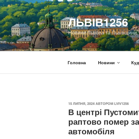
Перейти
до
ЛЬВІВ1256
вмісту
Новини Львова та Львівщини
Головна
Новини
Куд
ОПУБЛІКОВАНО
15 ЛИПНЯ, 2024
АВТОРОМ
LVIV1256
В центрі Пустоми
раптово помер за
автомобіля