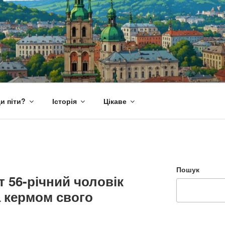
и піти?
Історія
Цікаве
Пошук
т 56-річний чоловік
 кермом свого