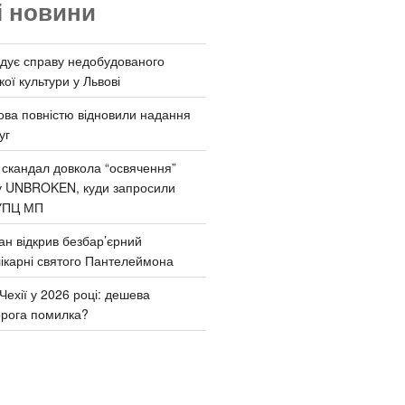
і новини
дує справу недобудованого
ої культури у Львові
ва повністю відновили надання
уг
 скандал довкола “освячення”
у UNBROKEN, куди запросили
УПЦ МП
ан відкрив безбар’єрний
ікарні святого Пантелеймона
Чехії у 2026 році: дешева
орога помилка?