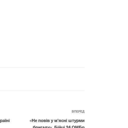
Наступний
ВПЕРЕД
запис
раїні
«Не повів у м’ясні штурми
бригаду». Бійці 24 ОМБр