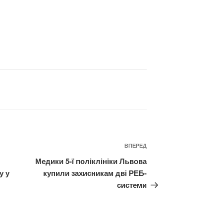
Наступний
ВПЕРЕД
запис
Медики 5-ї поліклініки Львова
у у
купили захисникам дві РЕБ-
системи