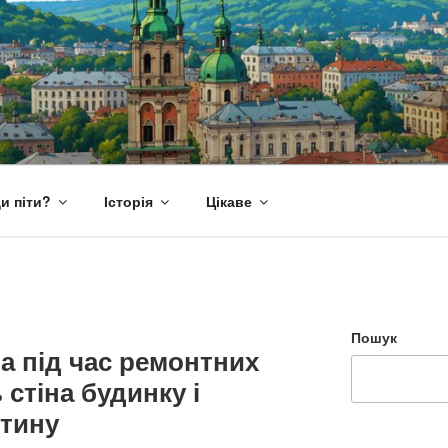
и піти?
Історія
Цікаве
Пошук
ва під час ремонтних
стіна будинку і
итину