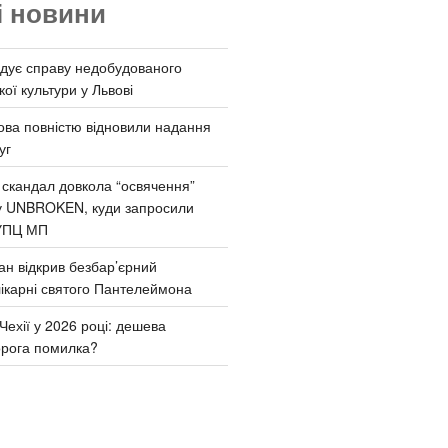
і новини
дує справу недобудованого
ої культури у Львові
ва повністю відновили надання
уг
 скандал довкола “освячення”
у UNBROKEN, куди запросили
УПЦ МП
ан відкрив безбар’єрний
ікарні святого Пантелеймона
Чехії у 2026 році: дешева
орога помилка?