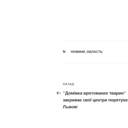
КАТЕГОРІЇ
НОВИНИ
,
ОБЛАСТЬ
Навігація
Попередній
НАЗАД
записів
запис:
“Домівка врятованих тварин“
закриває свої центри порятунк
Львові