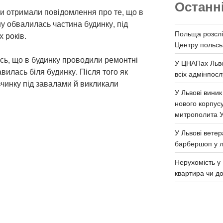
Останн
ки отримали повідомлення про те, що в
ну обвалилась частина будинку, під
Польща розслі
 років.
Центру польськ
сь, що в будинку проводили ремонтні
У ЦНАПах Льво
авилась біля будинку. Після того як
всіх адмінпосл
вчинку під завалами й викликали
У Львові виник
нового корпус
митрополита 
У Львові ветер
барбершоп у л
Нерухомість у 
квартира чи д