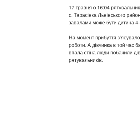
17 травня о 16:04 рятувальни
с. Тарасівка Львівського райо
завалами може бути дитина 4-х
На момент прибуття з’ясувало
роботи. А дівчинка в той час б
впала стіна люди побачили ді
рятувальників.