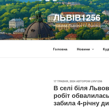
Перейти
до
ЛЬВІВ1256
вмісту
Новини Львова та Львівщини
Головна
Новини
Куд
ОПУБЛІКОВАНО
17 ТРАВНЯ, 2024
АВТОРОМ
LVIV1256
В селі біля Льво
робіт обвалилась 
забила 4-річну д