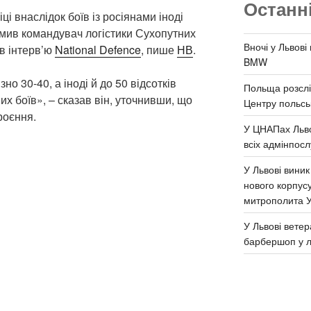
Останн
іці внаслідок боїв із росіянами іноді
мив командувач логістики Сухопутних
Вночі у Львові
в інтерв’ю
National Defence
, пише
НВ
.
BMW
о 30-40, а іноді й до 50 відсотків
Польща розслі
их боїв», – сказав він, уточнивши, що
Центру польськ
роєння.
У ЦНАПах Льво
всіх адмінпосл
У Львові виник
нового корпус
митрополита 
У Львові ветер
барбершоп у л