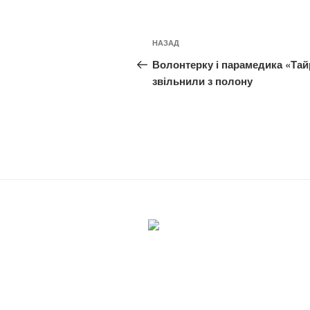
Навігація
Попередній
НАЗАД
записів
запис:
Волонтерку і парамедика «Тай
звільнили з полону