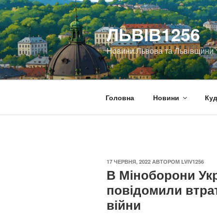
Перейти
до
ЛЬВІВ1256
вмісту
Новини Львова та Львівщини
Головна
Новини
Куд
ОПУБЛІКОВАНО
17 ЧЕРВНЯ, 2022
АВТОРОМ
LVIV1256
В Міноборони Ук
повідомили втрати
війни