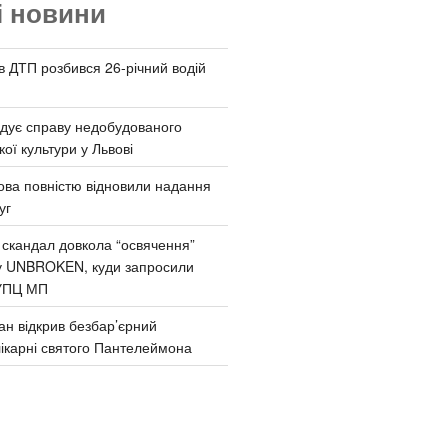
і новини
 в ДТП розбився 26-річний водій
дує справу недобудованого
ої культури у Львові
ва повністю відновили надання
уг
 скандал довкола “освячення”
у UNBROKEN, куди запросили
УПЦ МП
ан відкрив безбар’єрний
ікарні святого Пантелеймона