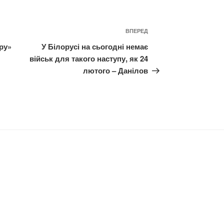
Наступний
ВПЕРЕД
запис
ру»
У Білорусі на сьогодні немає
військ для такого наступу, як 24
лютого – Данілов