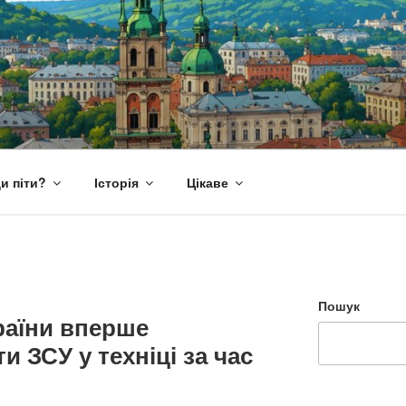
и піти?
Історія
Цікаве
Пошук
раїни вперше
 ЗСУ у техніці за час