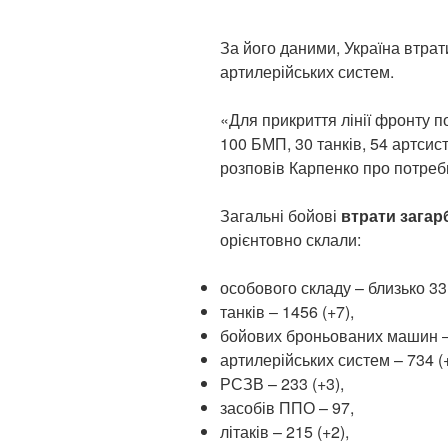
За його даними, Україна втрат
артилерійських систем.
«Для прикриття лінії фронту п
100 БМП, 30 танків, 54 артсис
розповів Карпенко про потреби
Загальні бойові
втрати загар
орієнтовно склали:
особового складу – близько 33 
танків ‒ 1456 (+7),
бойових броньованих машин ‒ 
артилерійських систем – 734 (+
РСЗВ – 233 (+3),
засобів ППО – 97,
літаків – 215 (+2),