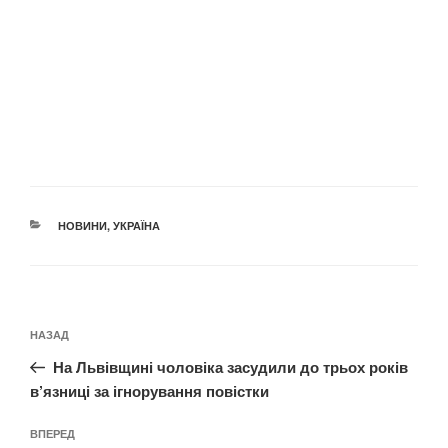
КАТЕГОРІЇ
НОВИНИ
,
УКРАЇНА
Навігація
Попередній
НАЗАД
записів
запис:
На Львівщині чоловіка засудили до трьох років
в’язниці за ігнорування повістки
Наступний
ВПЕРЕД