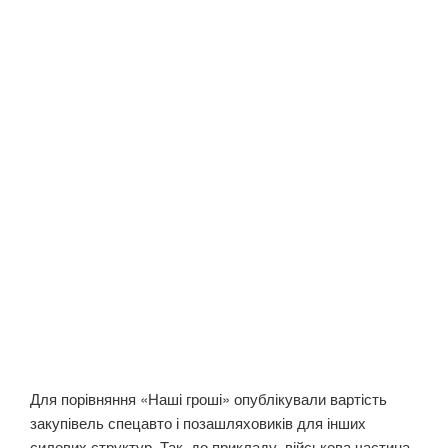
Для порівняння «Наші гроші» опублікували вартість
закупівель спецавто і позашляховиків для інших
силових структур. Так, до прикладу, військова частина