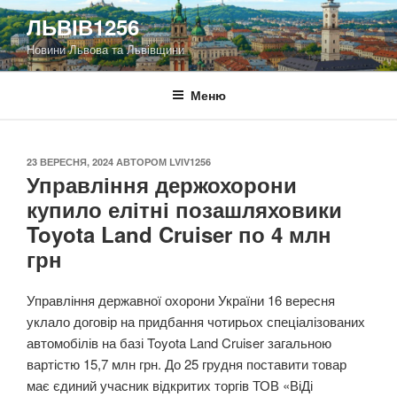
Перейти
ЛЬВІВ1256
до
Новини Львова та Львівщини
вмісту
Меню
ОПУБЛІКОВАНО
23 ВЕРЕСНЯ, 2024
АВТОРОМ
LVIV1256
Управління держохорони
купило елітні позашляховики
Toyota Land Cruiser по 4 млн
грн
Управління державної охорони України 16 вересня
уклало договір на придбання чотирьох спеціалізованих
автомобілів на базі Toyota Land Cruiser загальною
вартістю 15,7 млн грн. До 25 грудня поставити товар
має єдиний учасник відкритих торгів ТОВ «ВіДі