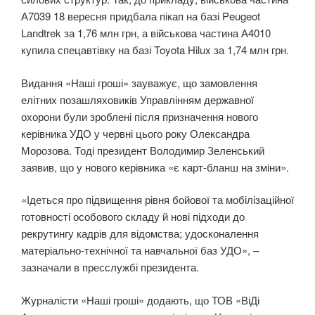
А7039 18 вересня придбала пікап на базі Peugeot
Landtrek за 1,76 млн грн, а військова частина А4010
купила спецавтівку на базі Toyota Hilux за 1,74 млн грн.
Видання «Наші гроші» зауважує, що замовлення
елітних позашляховиків Управлінням державної
охорони були зроблені після призначення нового
керівника УДО у червні цього року Олександра
Морозова. Тоді президент Володимир Зеленський
заявив, що у нового керівника «є карт-бланш на зміни».
«Ідеться про підвищення рівня бойової та мобілізаційної
готовності особового складу й нові підходи до
рекрутингу кадрів для відомства; удосконалення
матеріально-технічної та навчальної баз УДО», –
зазначали в пресслужбі президента.
Журналісти «Наші гроші» додають, що ТОВ «ВіДі