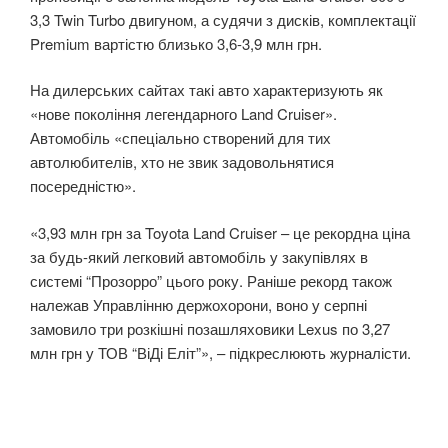
3,3 Twin Turbo двигуном, а судячи з дисків, комплектації
Premium вартістю близько 3,6-3,9 млн грн.
На дилерських сайтах такі авто характеризують як
«нове покоління легендарного Land Cruiser».
Автомобіль «спеціально створений для тих
автолюбителів, хто не звик задовольнятися
посередністю».
«3,93 млн грн за Toyota Land Cruiser – це рекордна ціна
за будь-який легковий автомобіль у закупівлях в
системі “Прозорро” цього року. Раніше рекорд також
належав Управлінню держохорони, воно у серпні
замовило три розкішні позашляховики Lexus по 3,27
млн грн у ТОВ “ВіДі Еліт”», – підкреслюють журналісти.