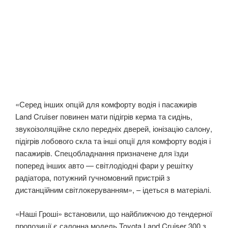
«Серед інших опцій для комфорту водія і пасажирів
Land Cruiser повинен мати підігрів керма та сидінь,
звукоізоляційне скло передніх дверей, іонізацію салону,
підігрів лобового скла та інші опції для комфорту водія і
пасажирів. Спецобладнання призначене для їзди
поперед інших авто — світлодіодні фари у решітку
радіатора, потужний гучномовний пристрій з
дистанційним світлокеруванням», – ідеться в матеріалі.
«Наші Гроші» встановили, що найближчою до тендерної
пропозиції є салонна модель Toyota Land Cruiser 300 з