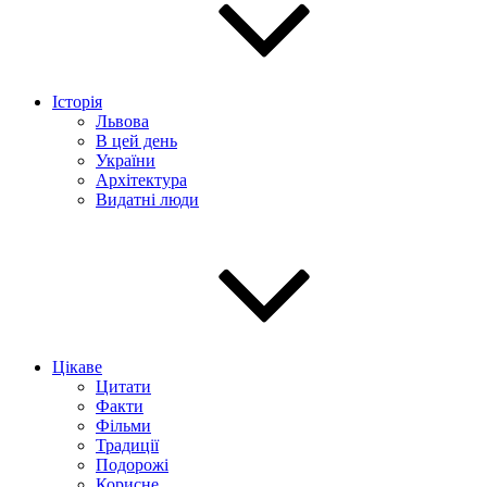
Історія
Львова
В цей день
України
Архітектура
Видатні люди
Цікаве
Цитати
Факти
Фільми
Традиції
Подорожі
Корисне