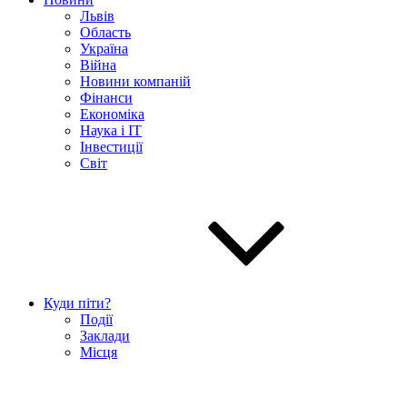
Львів
Область
Україна
Війна
Новини компаній
Фінанси
Економіка
Наука і IT
Інвестиції
Світ
Куди піти?
Події
Заклади
Місця