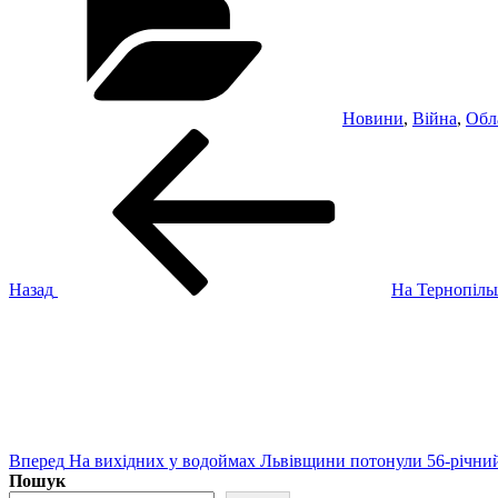
Новини
,
Війна
,
Обл
Навігація
Попередній
запис:
записів
Назад
На Тернопіль
Наступний
запис
Вперед
На вихідних у водоймах Львівщини потонули 56-річний
Пошук