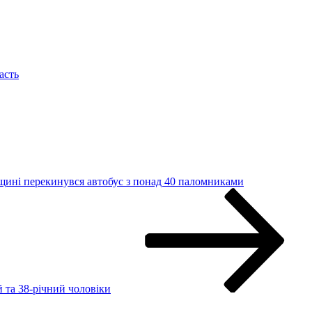
асть
щині перекинувся автобус з понад 40 паломниками
 та 38-річний чоловіки