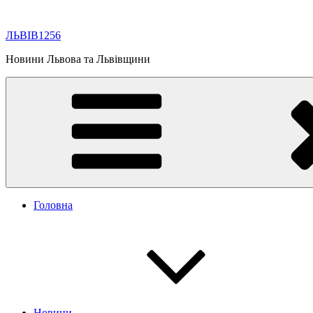
Перейти
до
ЛЬВІВ1256
вмісту
Новини Львова та Львівщини
Головна
Новини