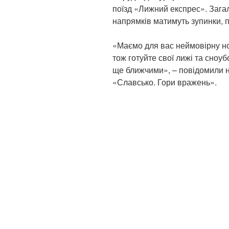
поїзд «Лижний експрес». Загало
напрямків матимуть зупинки,
«Маємо для вас неймовірну н
тож готуйте свої лижі та сноу
ще ближчими», – повідомили н
«Славсько. Гори вражень».