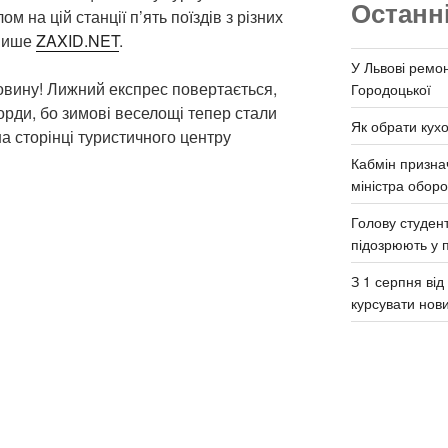
Останн
м на цій станції п’ять поїздів з різних
 пише
ZAXID.NET
.
У Львові ремон
овину! Лижний експрес повертається,
Городоцької
борди, бо зимові веселощі тепер стали
Як обрати кух
а сторінці туристичного центру
Кабмін призна
міністра обор
Голову студент
підозрюють у 
З 1 серпня ві
курсувати нов