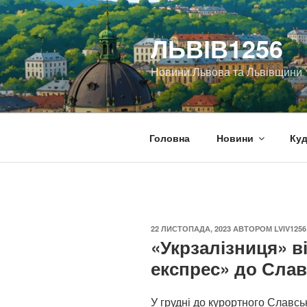
Перейти
до
ЛЬВІВ1256
вмісту
Новини Львова та Львівщини
Головна
Новини
Куд
ОПУБЛІКОВАНО
22 ЛИСТОПАДА, 2023
АВТОРОМ
LVIV1256
«Укрзалізниця» 
експрес» до Слав
У грудні до курортного Славсь