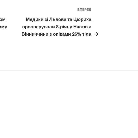
Наступний
ВПЕРЕД
запис
дом
Медики зі Львова та Цюриха
ому
прооперували 8-річну Настю з
Вінниччини з опіками 26% тіла