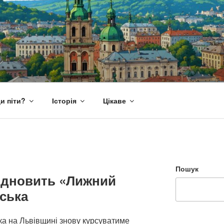
и піти?
Історія
Цікаве
Пошук
відновить «Лижний
ська
ка на Львівщині знову курсуватиме