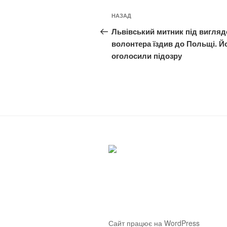
Навігація
Попередній
НАЗАД
записів
запис:
Львівський митник під вигля
волонтера їздив до Польщі. Й
оголосили підозру
Сайт працює на WordPress