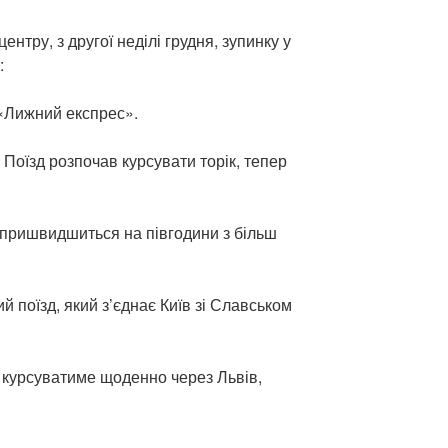
нтру, з другої неділі грудня, зупинку у
:
«Лижний експрес».
Поїзд розпочав курсувати торік, тепер
д пришвидшиться на півгодини з більш
й поїзд, який з’єднає Київ зі Славськом
й курсуватиме щоденно через Львів,