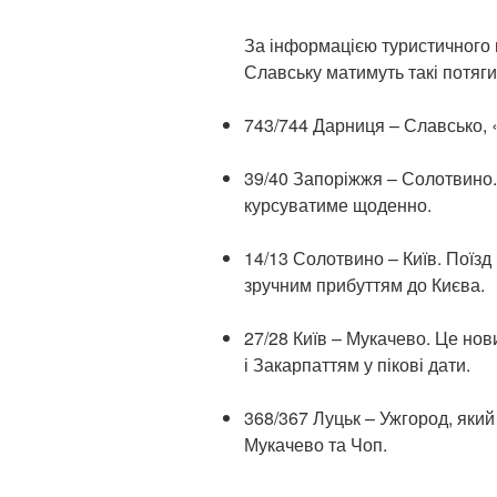
За інформацією туристичного це
Славську матимуть такі потяги
743/744 Дарниця – Славсько, 
39/40 Запоріжжя – Солотвино. 
курсуватиме щоденно.
14/13 Солотвино – Київ. Поїз
зручним прибуттям до Києва.
27/28 Київ – Мукачево. Це нови
і Закарпаттям у пікові дати.
368/367 Луцьк – Ужгород, яки
Мукачево та Чоп.