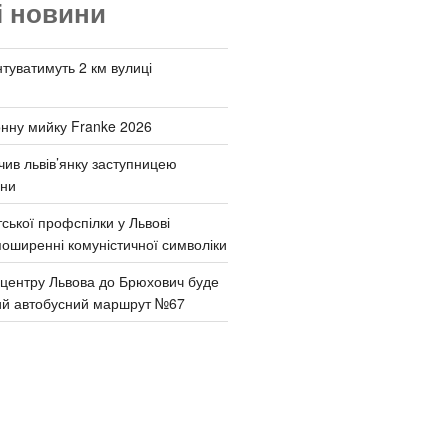
і новини
туватимуть 2 км вулиці
онну мийку Franke 2026
чив львів’янку заступницею
они
ської профспілки у Львові
поширенні комуністичної символіки
д центру Львова до Брюхович буде
ий автобусний маршрут №67