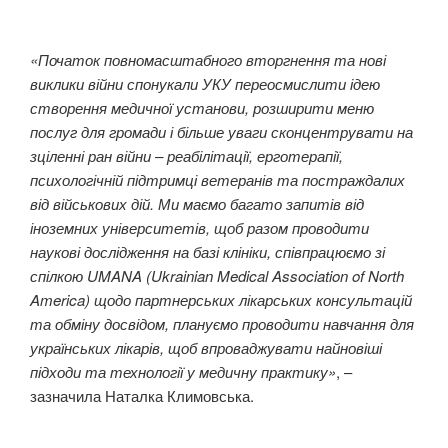
«Початок повномасштабного вторгнення та нові
виклики війни спонукали УКУ переосмислити ідею
створення медичної установи, розширити меню
послуг для громади і більше уваги сконцентрувати на
зціленні ран війни – реабілітації, ерготерапії,
психологічній підтримці ветеранів та постраждалих
від військових дій. Ми маємо багато запитів від
іноземних університетів, щоб разом проводити
наукові дослідження на базі клініки, співпрацюємо зі
спілкою UMANA (Ukrainian Medical Association of North
America) щодо партнерських лікарських консультацій
та обміну досвідом, плануємо проводити навчання для
українських лікарів, щоб впроваджувати найновіші
підходи та технології у медичну практику»
, –
зазначила Наталка Климовська.