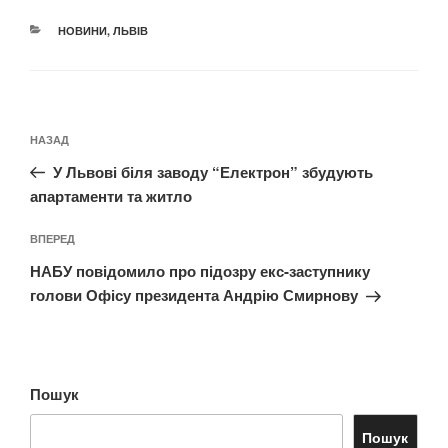
КАТЕГОРІЇ
НОВИНИ
,
ЛЬВІВ
Навігація
Попередній
НАЗАД
записів
запис:
У Львові біля заводу “Електрон” збудують
апартаменти та житло
Наступний
ВПЕРЕД
запис
НАБУ повідомило про підозру екс-заступнику
голови Офісу президента Андрію Смирнову
Пошук
Пошук