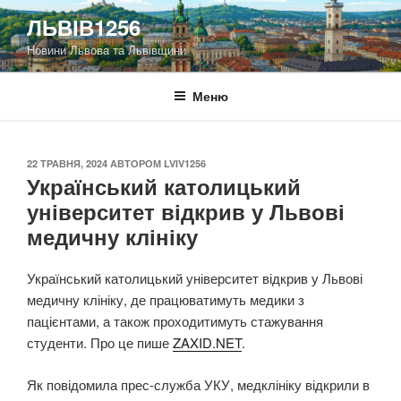
Перейти
ЛЬВІВ1256
до
Новини Львова та Львівщини
вмісту
Меню
ОПУБЛІКОВАНО
22 ТРАВНЯ, 2024
АВТОРОМ
LVIV1256
Український католицький
університет відкрив у Львові
медичну клініку
Український католицький університет відкрив у Львові
медичну клініку, де працюватимуть медики з
пацієнтами, а також проходитимуть стажування
студенти. Про це пише
ZAXID.NET
.
Як повідомила прес-служба УКУ, медклініку відкрили в