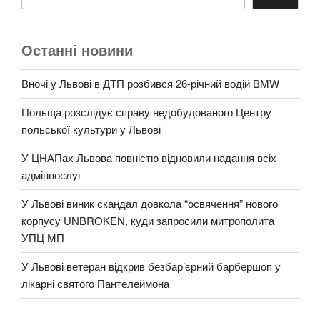
Останні новини
Вночі у Львові в ДТП розбився 26-річний водій BMW
Польща розслідує справу недобудованого Центру
польської культури у Львові
У ЦНАПах Львова повністю відновили надання всіх
адмінпослуг
У Львові виник скандал довкола “освячення” нового
корпусу UNBROKEN, куди запросили митрополита
УПЦ МП
У Львові ветеран відкрив безбар’єрний барбершоп у
лікарні святого Пантелеймона