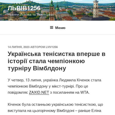
Перейти
ЛЬВІВ1256
до
Новини Львова та Львівщини
вмісту
Меню
ОПУБЛІКОВАНО
14 ЛИПНЯ, 2023
АВТОРОМ
LVIV1256
Українська тенісистка вперше в
історії стала чемпіонкою
турніру Вімблдону
У четвер, 13 липня, українка Людмила Кіченок стала
чемпіонкою Вімблдону у мікст-турнірі. Про це
повідомляє
ZAXID.NET
з посиланням на WTA.
Кіченок була останньою українською тенісисткою, що
виступала на цьогорічному Вімблдоні – раніше Еліна