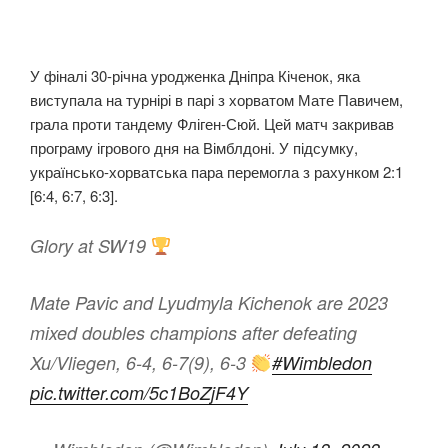
У фіналі 30-річна уродженка Дніпра Кіченок, яка
виступала на турнірі в парі з хорватом Мате Павичем,
грала проти тандему Фліген-Сюй. Цей матч закривав
програму ігрового дня на Вімблдоні. У підсумку,
українсько-хорватська пара перемогла з рахунком 2:1
[6:4, 6:7, 6:3].
Glory at SW19
Mate Pavic and Lyudmyla Kichenok are 2023
mixed doubles champions after defeating
Xu/Vliegen, 6-4, 6-7(9), 6-3
#Wimbledon
pic.twitter.com/5c1BoZjF4Y