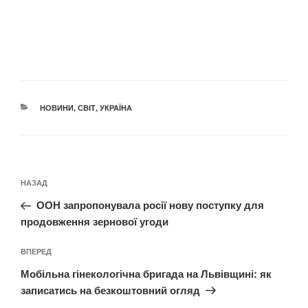
КАТЕГОРІЇ
НОВИНИ
,
СВІТ
,
УКРАЇНА
Навігація
Попередній
НАЗАД
записів
запис:
ООН запропонувала росії нову поступку для
продовження зернової угоди
Наступний
ВПЕРЕД
запис
Мобільна гінекологічна бригада на Львівщині: як
записатись на безкоштовний огляд