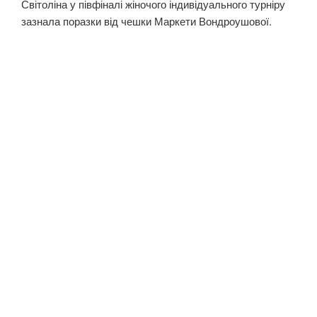
Світоліна у півфіналі жіночого індивідуального турніру
зазнала поразки від чешки Маркети Вондроушової.