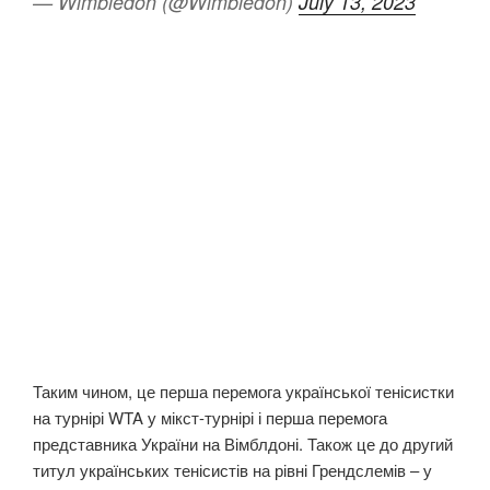
— Wimbledon (@Wimbledon)
July 13, 2023
Таким чином, це перша перемога української тенісистки
на турнірі WTA у мікст-турнірі і перша перемога
представника України на Вімблдоні. Також це до другий
титул українських тенісистів на рівні Грендслемів – у