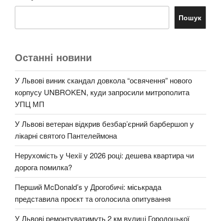
Пошук
Останні новини
У Львові виник скандал довкола “освячення” нового
корпусу UNBROKEN, куди запросили митрополита
УПЦ МП
У Львові ветеран відкрив безбар’єрний барбершоп у
лікарні святого Пантелеймона
Нерухомість у Чехії у 2026 році: дешева квартира чи
дорога помилка?
Перший McDonald’s у Дрогобичі: міськрада
представила проєкт та оголосила опитування
У Львові ремонтуватимуть 2 км вулиці Городоцької