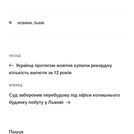
КАТЕГОРІЇ
НОВИНИ
,
ЛЬВІВ
Навігація
Попередній
НАЗАД
записів
запис:
Українці протягом жовтня купили рекордну
кількість валюти за 12 років
Наступний
ВПЕРЕД
запис
Суд заборонив перебудову під офіси колишнього
будинку побуту у Львові
Пошук