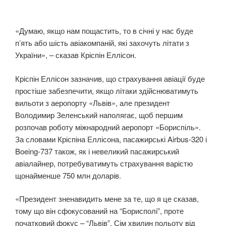
«Думаю, якщо нам пощастить, то в січні у нас буде
п’ять або шість авіакомпаній, які захочуть літати з
України», – сказав Кріспін Еллісон.
Кріспін Еллісон зазначив, що страхування авіації буде
простіше забезпечити, якщо літаки здійснюватимуть
вильоти з аеропорту «Львів», але президент
Володимир Зеленський наполягає, щоб першим
розпочав роботу міжнародний аеропорт «Бориспіль».
За словами Кріспіна Еллісона, пасажирські Airbus-320 і
Boeing-737 також, як і невеликий пасажирський
авіалайнер, потребуватимуть страхування варістю
щонайменше 750 млн доларів.
«Президент зненавидить мене за те, що я це сказав,
тому що він сфокусований на “Борисполі”, проте
початковий фокус – “Львів”. Сім хвилин польоту від