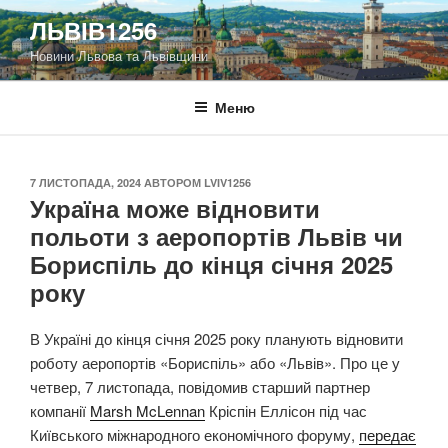
Перейти
ЛЬВІВ1256
до
Новини Львова та Львівщини
вмісту
Меню
ОПУБЛІКОВАНО
7 ЛИСТОПАДА, 2024
АВТОРОМ
LVIV1256
Україна може відновити
польоти з аеропортів Львів чи
Бориспіль до кінця січня 2025
року
В Україні до кінця січня 2025 року планують відновити
роботу аеропортів «Бориспіль» або «Львів». Про це у
четвер, 7 листопада, повідомив старший партнер
компанії
Marsh McLennan
Кріспін Еллісон під час
Київського міжнародного економічного форуму,
передає