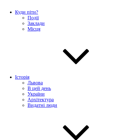
Куди піти?
Події
Заклади
Місця
Історія
Львова
В цей день
України
Архітектура
Видатні люди