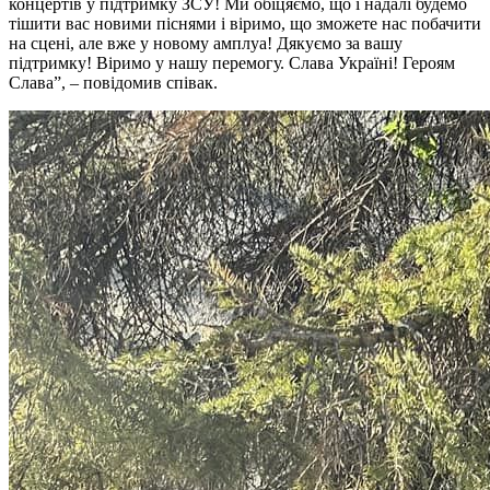
концертів у підтримку ЗСУ! Ми обіцяємо, що і надалі будемо
тішити вас новими піснями і віримо, що зможете нас побачити
на сцені, але вже у новому амплуа! Дякуємо за вашу
підтримку! Віримо у нашу перемогу. Слава Україні! Героям
Слава”, – повідомив співак.