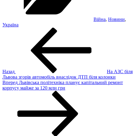
Війна
,
Новини
,
Україна
Навігація
Попередній
запис:
записів
Назад
На АЗС біля
Львова згорів автомобіль внаслідок ДТП біля колонки
Наступний
Вперед
Львівська політехніка планує капітальний ремонт
запис
корпусу майже за 120 млн грн