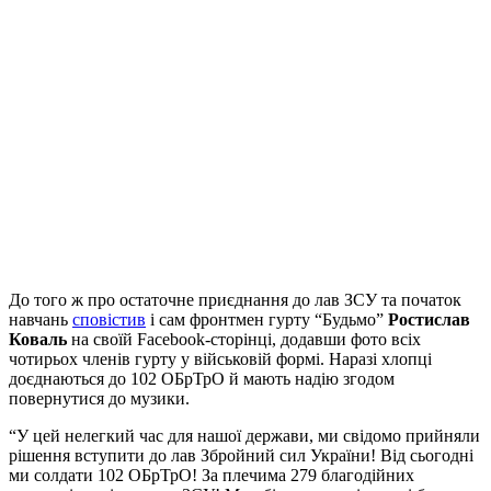
До того ж про остаточне приєднання до лав ЗСУ та початок
навчань
сповістив
і сам фронтмен гурту “Будьмо”
Ростислав
Коваль
на своїй Facebook-сторінці, додавши фото всіх
чотирьох членів гурту у військовій формі. Наразі хлопці
доєднаються до 102 ОБрТрО й мають надію згодом
повернутися до музики.
“У цей нелегкий час для нашої держави, ми свідомо прийняли
рішення вступити до лав Збройний сил України! Від сьогодні
ми солдати 102 ОБрТрО! За плечима 279 благодійних