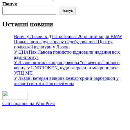
Пошук
Пошук
Останні новини
Вночі у Львові в ДТП розбився 26-річний водій BMW
Польща розслідує справу недобудованого Центру
польської культури у Львові
У ЦНАПах Львова повністю відновили надання всіх
адмінпослуг
У Львові виник скандал довкола “освячення” нового
корпусу UNBROKEN, куди запросили митрополита
УПЦ МП
У Львові ветеран відкрив безбар’єрний барбершоп у
лікарні святого Пантелеймона
Сайт працює на WordPress