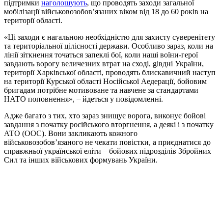
підтримки
наголошують
, що проводять заходи загальної
мобілізації військовозобов’язаних віком від 18 до 60 років на
території області.
«Ці заходи є нагальною необхідністю для захисту суверенітету
та територіальної цілісності держави. Особливо зараз, коли на
лінії зіткнення точаться запеклі бої, коли наші воїни-герої
завдають ворогу величезних втрат на cході, gівдні України,
території Харківської області, проводять блискавичний наступ
на території Курської області Hосійської Aедерації, бойовим
бригадам потрібне мотивоване та навчене за стандартами
НАТО поповнення», – йдеться у повідомленні.
Адже багато з тих, хто зараз знищує ворога, виконує бойові
завдання з початку російського вторгнення, а деякі і з початку
АТО (ООС). Вони закликають кожного
військовозобов’язаного не чекати повістки, а приєднатися до
справжньої української еліти – бойових підрозділів Збройних
Сил та інших військових формувань України.