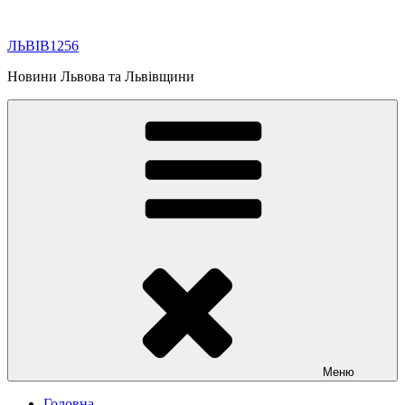
Перейти
до
ЛЬВІВ1256
вмісту
Новини Львова та Львівщини
Меню
Головна