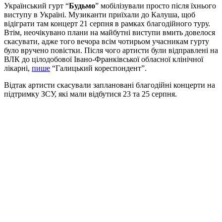
Український гурт “
Будьмо
” мобілізували просто після їхнього
виступу в Україні. Музиканти приїхали до Калуша, щоб
відіграти там концерт 21 серпня в рамках благодійного туру.
Втім, неочікувано плани на майбутні виступи вмить довелося
скасувати, адже того вечора всім чотирьом учасникам гурту
було вручено повістки. Після чого артисти були відправлені на
ВЛК до цілодобової Івано-Франківської обласної клінічної
лікарні,
пише
“Галицький кореспондент”.
Відтак артисти скасували заплановані благодійні концерти на
підтримку ЗСУ, які мали відбутися 23 та 25 серпня.