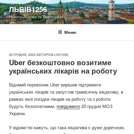
Перейти
ЛЬВІВ1256
до
Новини Львова та Львівщини
вмісту
Меню
ОПУБЛІКОВАНО
20 ГРУДНЯ, 2022
АВТОРОМ
LVIV1256
Uber безкоштовно возитиме
українських лікарів на роботу
Відомий перевізник Uber вирішив підтримати
українських лікарів та запустив тримісячну ініціативу, в
рамках якої поїздки лікарів на роботу та з роботи
будуть безоплатними,
повідомило
20 грудня МОЗ
України.
У відомстві кажуть, що така ініціатива є дуже доречною,