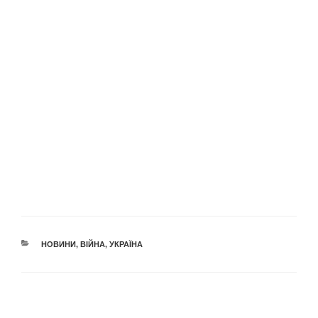
КАТЕГОРІЇ
НОВИНИ
,
ВІЙНА
,
УКРАЇНА
Навігація