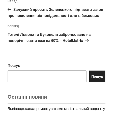
Попередній
НАЗАД
записів
запис:
Залужний просить Зеленського підписати закон
про посилення відповідальності для військових
Наступний
ВПЕРЕД
запис
Готелі Львова та Буковеля заброньовано на
новорічні свята вже на 60% – HotelMatrix
Пошук
Пошук
Останні новини
Львівводоканал ремонтуватиме магістральний водогін у