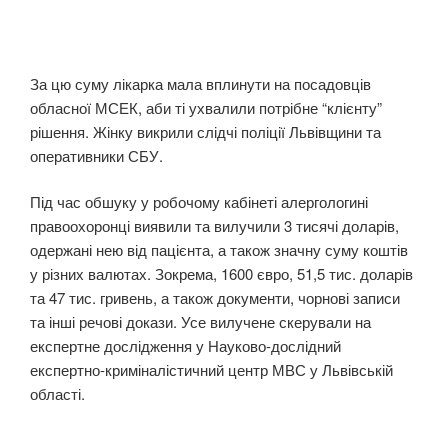
За цю суму лікарка мала вплинути на посадовців
обласної МСЕК, аби ті ухвалили потрібне “клієнту”
рішення. Жінку викрили слідчі поліції Львівщини та
оперативники СБУ.
Під час обшуку у робочому кабінеті алергологині
правоохоронці виявили та вилучили 3 тисячі доларів,
одержані нею від пацієнта, а також значну суму коштів
у різних валютах. Зокрема, 1600 євро, 51,5 тис. доларів
та 47 тис. гривень, а також документи, чорнові записи
та інші речові докази. Усе вилучене скерували на
експертне дослідження у Науково-дослідний
експертно-криміналістичний центр МВС у Львівській
області.