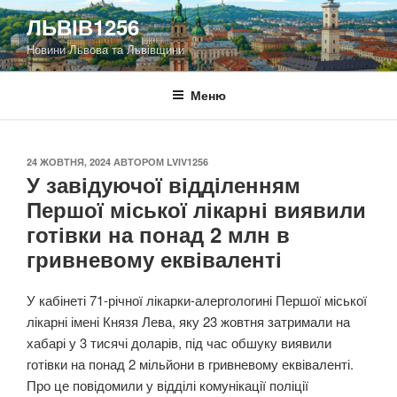
Перейти
ЛЬВІВ1256
до
Новини Львова та Львівщини
вмісту
Меню
ОПУБЛІКОВАНО
24 ЖОВТНЯ, 2024
АВТОРОМ
LVIV1256
У завідуючої відділенням
Першої міської лікарні виявили
готівки на понад 2 млн в
гривневому еквіваленті
У кабінеті 71-річної лікарки-алергологині Першої міської
лікарні імені Князя Лева, яку 23 жовтня затримали на
хабарі у 3 тисячі доларів, під час обшуку виявили
готівки на понад 2 мільйони в гривневому еквіваленті.
Про це повідомили у відділі комунікації поліції