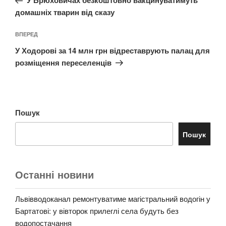
У Брюховичах безкоштовно вакцинуватимуть
домашніх тварин від сказу
Наступний
ВПЕРЕД
запис
У Ходорові за 14 млн грн відреставрують палац для
розміщення переселенців
Пошук
Пошук
Останні новини
Львівводоканал ремонтуватиме магістральний водогін у
Бартатові: у вівторок прилеглі села будуть без
водопостачання