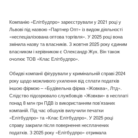
Компанію «Елітбудпро» зареєстрували у 2021 році у
Львові під назвою «Партнер Опт» із видом діяльності
«неспеціалізована оптова торгівля». У 2025 році вона
змінила назву та власників. З жовтня 2025 року єдиним
власником і керівником є Олександр Жук. Він також
очолює ТОВ «Клас Елітбудпро».
Обидві компанії фігурували у кримінальній справі 2024
року щодо можливого ухилення від сплати податків
іншою фірмою – «Будівельна фірма «Жовква», Лтд».
Слідство підозрювало службовців «Жовкви» в несплаті
понад 8 млн грн ПДВ із використанням пов’язаних
компаній. Під час обшуків вилучили печатки
«Елітбудпро» та «Клас Елітбудпро». У 2025 році
справу закрили після повернення несплачених
податків. З 2025 року «Елітбудпро» отримала