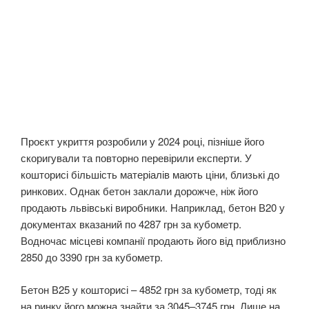
Проєкт укриття розробили у 2024 році, пізніше його
скоригували та повторно перевірили експерти. У
кошторисі більшість матеріалів мають ціни, близькі до
ринкових. Однак бетон заклали дорожче, ніж його
продають львівські виробники. Наприклад, бетон В20 у
документах вказаний по 4287 грн за кубометр.
Водночас місцеві компанії продають його від приблизно
2850 до 3390 грн за кубометр.
Бетон В25 у кошторисі – 4852 грн за кубометр, тоді як
на ринку його можна знайти за 3045–3745 грн. Лише на