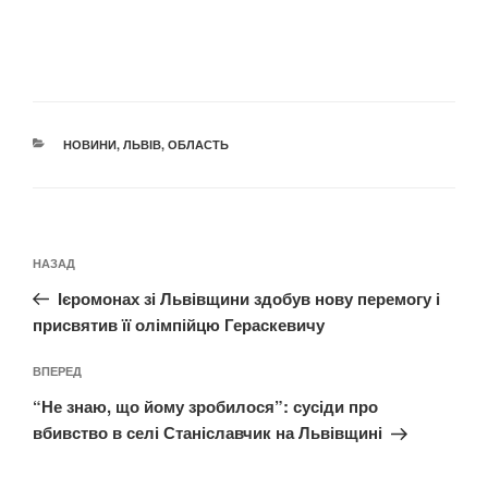
КАТЕГОРІЇ
НОВИНИ
,
ЛЬВІВ
,
ОБЛАСТЬ
Навігація
Попередній
НАЗАД
записів
запис:
Ієромонах зі Львівщини здобув нову перемогу і
присвятив її олімпійцю Гераскевичу
Наступний
ВПЕРЕД
запис
“Не знаю, що йому зробилося”: сусіди про
вбивство в селі Станіславчик на Львівщині