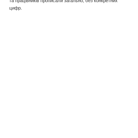
та працівників прописали загально, без конкретних
цифр.