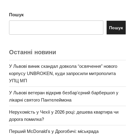
Пошук
Пошук
Останні новини
У Львові виник скандал довкола “освячення” нового
корпусу UNBROKEN, куди запросили митрополита
УПЦ МП
У Львові ветеран відкрив безбар’єрний барбершоп у
лікарні святого Пантелеймона
Нерухомість у Чехії у 2026 році: дешева квартира чи
дорога помилка?
Перший McDonald’s у Дрогобичі: міськрада