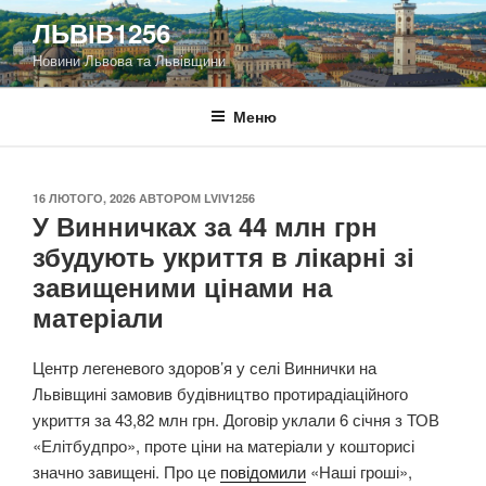
Перейти
ЛЬВІВ1256
до
Новини Львова та Львівщини
вмісту
Меню
ОПУБЛІКОВАНО
16 ЛЮТОГО, 2026
АВТОРОМ
LVIV1256
У Винничках за 44 млн грн
збудують укриття в лікарні зі
завищеними цінами на
матеріали
Центр легеневого здоров’я у селі Виннички на
Львівщині замовив будівництво протирадіаційного
укриття за 43,82 млн грн. Договір уклали 6 січня з ТОВ
«Елітбудпро», проте ціни на матеріали у кошторисі
значно завищені. Про це
повідомили
«Наші гроші»,