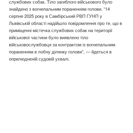
службових собак. Тіло загиблого військового було
знайдено з вогнепальним пораненням голови. “14
серпня 2025 року в Самбірський РВП ГУНП у
Львівській області надійшло повідомлення про те, що в
приміщенні містечка службових собак на території
військової частини було виявлено тіло
військовослужбовця за контрактом із вогнепальним
пораненням в лобну ділянку голови”, — йдеться в
оприлюдненій судовій ухвалі.