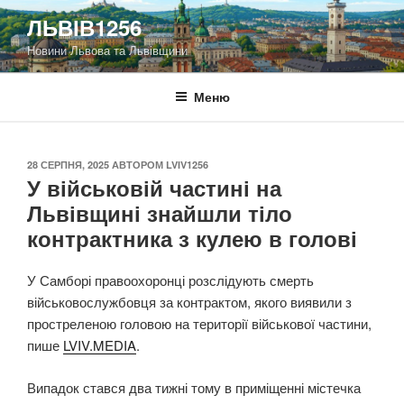
Перейти
ЛЬВІВ1256
до
Новини Львова та Львівщини
вмісту
Меню
ОПУБЛІКОВАНО
28 СЕРПНЯ, 2025
АВТОРОМ
LVIV1256
У військовій частині на
Львівщині знайшли тіло
контрактника з кулею в голові
У Самборі правоохоронці розслідують смерть
військовослужбовця за контрактом, якого виявили з
простреленою головою на території військової частини,
пише
LVIV.MEDIA
.
Випадок стався два тижні тому в приміщенні містечка