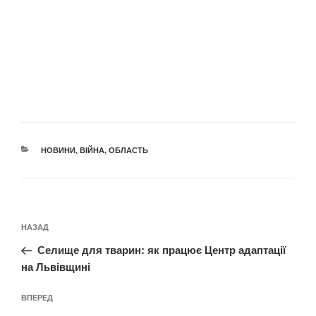
КАТЕГОРІЇ
НОВИНИ
,
ВІЙНА
,
ОБЛАСТЬ
Навігація
Попередній
НАЗАД
записів
запис:
Селище для тварин: як працює Центр адаптації
на Львівщині
Наступний
ВПЕРЕД
запис