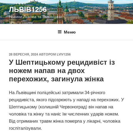
Перейти
ЛЬВІВ1256
до
Новини Львова та Львівщини
вмісту
Меню
ОПУБЛІКОВАНО
28 ВЕРЕСНЯ, 2024
АВТОРОМ
LVIV1256
У Шептицькому рецидивіст із
ножем напав на двох
перехожих, загинула жінка
На Львівщині поліцейські затримали 34-річного
рецидивіста, якого підозрюють у нападі на перехожих. У
Шептицькому (колишній Червоноград) він напав на
чоловіка та жінку та наніс їм численних ударів ножем.
Від отриманих травм жінка померла у лікарні, чоловіка
госпіталізували.