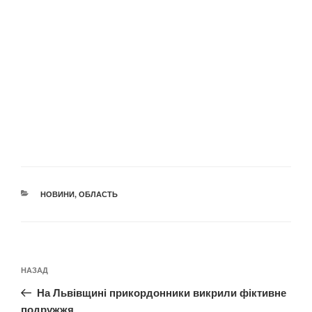
КАТЕГОРІЇ
НОВИНИ
,
ОБЛАСТЬ
Навігація
Попередній
НАЗАД
записів
запис:
На Львівщині прикордонники викрили фіктивне
подружжя