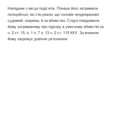
Нападник з місця події втік. Пізніше його затримали
поліцейські, які зʼясували, що чоловік неодноразово
судимий, зокрема, й за вбивство. Слідчі повідомили
йому затриманому про підозру в умисному вбивстві за
ч. 2 ст. 15, п. 1 п. 7 п. 13 ч. 2 ст. 115 ККУ. За вчинене
йому загрожує довічне увʼязнення.