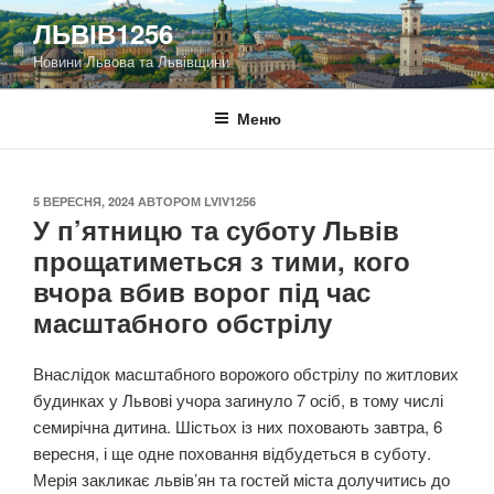
Перейти
ЛЬВІВ1256
до
Новини Львова та Львівщини
вмісту
Меню
ОПУБЛІКОВАНО
5 ВЕРЕСНЯ, 2024
АВТОРОМ
LVIV1256
У п’ятницю та суботу Львів
прощатиметься з тими, кого
вчора вбив ворог під час
масштабного обстрілу
Внаслідок масштабного ворожого обстрілу по житлових
будинках у Львові учора загинуло 7 осіб, в тому числі
семирічна дитина. Шістьох із них поховають завтра, 6
вересня, і ще одне поховання відбудеться в суботу.
Мерія закликає львів’ян та гостей міста долучитись до