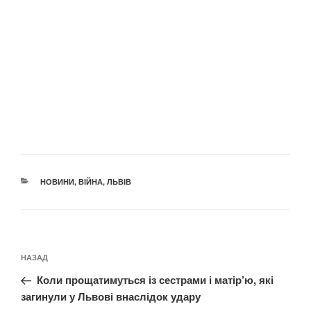
КАТЕГОРІЇ
НОВИНИ
,
ВІЙНА
,
ЛЬВІВ
Навігація
Попередній
НАЗАД
записів
запис:
Коли прощатимуться із сестрами і матір’ю, які
загинули у Львові внаслідок удару