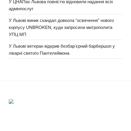
У ЦНАПах Львова повністю відновили надання всіх
адмінпослуг
У Львові виник скандал довкола “освячення” нового
корпусу UNBROKEN, куди запросили митрополита
УПЦ МП
У Львові ветеран відкрив безбар’єрний барбершоп у
лікарні святого Пантелеймона