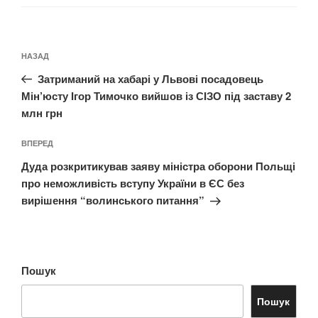
Навігація
Попередній
НАЗАД
записів
запис:
Затриманий на хабарі у Львові посадовець
Мін’юсту Ігор Тимочко вийшов із СІЗО під заставу 2
млн грн
Наступний
ВПЕРЕД
запис
Дуда розкритикував заяву міністра оборони Польщі
про неможливість вступу України в ЄС без
вирішення “волинського питання”
Пошук
Пошук