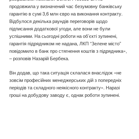
продовжила у визначений час безумовну банківську
гарантію в сумі 3,6 млн євро на виконання контракту.
Відбулося декілька раундів переговорів щодо
підписання додаткової угоди, але вони не були
успішними. На сьогодні роботи на об’єкті зупинені,
гарантія підрядником не надана, ЛКП “Зелене місто”
повідомило в банк про стягнення коштів з підрядника»,
– розповів Назарій Бербека.
Він додав, що така ситуація склалася внаслідок «не
зовсім професійних менеджерських дій з попередніх
періодів та складного неякісного контракту». Наразі
гроші на добудову заводу є, однак роботи зупинені.