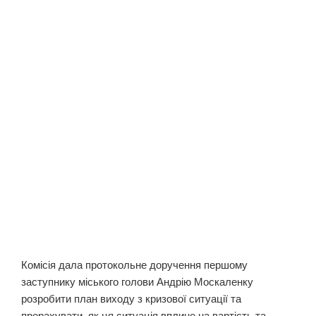
Комісія дала протокольне доручення першому
заступнику міського голови Андрію Москаленку
розробити план виходу з кризової ситуації та
прорахувати, як ця ситуація вплине на вартість та