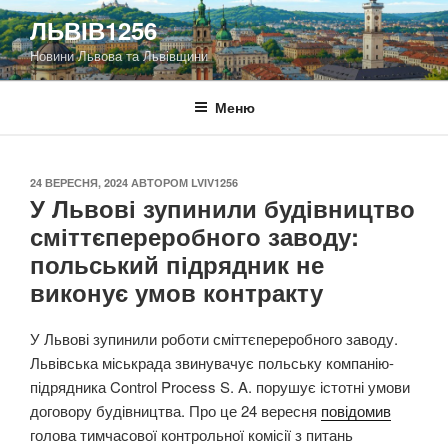
Перейти
ЛЬВІВ1256
до
Новини Львова та Львівщини
вмісту
Меню
ОПУБЛІКОВАНО
24 ВЕРЕСНЯ, 2024
АВТОРОМ
LVIV1256
У Львові зупинили будівництво
сміттєпереробного заводу:
польський підрядник не
виконує умов контракту
У Львові зупинили роботи сміттєпереробного заводу.
Львівська міськрада звинувачує польську компанію-
підрядника Control Process S. A. порушує істотні умови
договору будівництва. Про це 24 вересня
повідомив
голова тимчасової контрольної комісії з питань