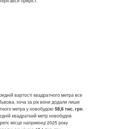
терігався приріст.
редній вартості квадратного метра все
ьвова, хоча за рік вони додали лише
тного метра у новобудові
58,6 тис. грн
.
едній квадратний метр новобудов
 третє місце наприкінці 2025 року