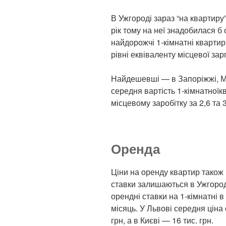
В Ужгороді зараз “на квартиру”
рік тому на неї знадобилася б с
найдорожчі 1-кімнатні квартир
рівні еквіваленту місцевої зар
Найдешевші — в Запоріжжі, Ми
середня вартість 1-кімнатної
місцевому заробітку за 2,6 та 
Оренда
Ціни на оренду квартир також
ставки залишаються в Ужгороді
орендні ставки на 1-кімнатні в
місяць. У Львові середня ціна
грн, а в Києві — 16 тис. грн.