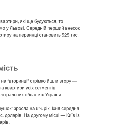
вартири, які ще будуються, то
мо у Львові. Середній перший внесок
иру на первинці становить 525 тис.
мість
и на “вторинці” стрімко йшли вгору —
а квартири усіх сегментів
центральних областях України.
нушок” зросла на 5% рік. Їхня середня
с. доларів. На другому місці — Київ із
арів.