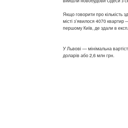
вийшли новобудови Одеси з се
Якщо говорити про кількість зд
місті з’явилося 4070 квартир —
першому Київ, де здали в експ
У Львові — мінімальна вартіст
доларів або 2,6 млн грн.