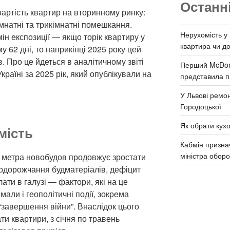
Останн
артість квартир на вторинному ринку:
натні та трикімнатні помешкання.
Нерухомість у 
ін експозиції — якщо торік квартиру у
квартира чи д
 62 дні, то наприкінці 2025 року цей
. Про це йдеться в аналітичному звіті
Перший McDona
країні за 2025 рік, який опублікували на
представила п
У Львові ремон
Городоцької
Як обрати кух
мість
Кабмін призна
міністра обор
 метра новобудов продовжує зростати
Подорожчання будматеріалів, дефіцит
лати в галузі — фактори, які на це
мали і геополітичні події, зокрема
“завершення війни”. Внаслідок цього
и квартири, з січня по травень