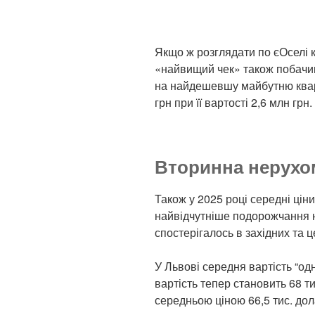
Якщо ж розглядати по єОселі к
«найвищий чек» також побачи
на найдешевшу майбутню кварт
грн при її вартості 2,6 млн грн.
Вторинна нерухо
Також у 2025 році середні цін
найвідчутніше подорожчання н
спостерігалось в західних та 
У Львові середня вартість “од
вартість тепер становить 68 ти
середньою ціною 66,5 тис. дол