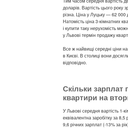
Тим часом середня вартість д
доларів. Вартість цього року з
різна. Ціна у Луцьку — 62 000 
Натомість ціна 3-кімнатних кв
і купити таку нерухомість мож
у Львові термін продажу кварти
Все ж найвищі середні ціни на 
в Києві. В столиці вони досягл
відповідно.
Скільки зарплат 
квартири на втор
У Львові середня вартість 1-к
еквівалентна заробітку за 8,5 
9,6 річних зарплат (-13% за рік)