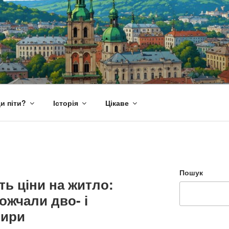
и піти?
Історія
Цікаве
Пошук
ть ціни на житло:
ожчали дво- і
тири