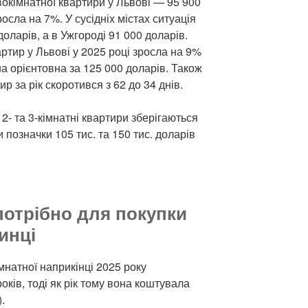
вокімнатної квартири у Львові — 95 900
росла на 7%. У сусідніх містах ситуація
доларів, а в Ужгороді 91 000 доларів.
артир у Львові у 2025 році зросла на 9%
на орієнтовна за 125 000 доларів. Також
р за рік скоротився з 62 до 34 днів.
2- та 3-кімнатні квартири зберігаються
и позначки 105 тис. та 150 тис. доларів
потрібно для покупки
инці
імнатної наприкінці 2025 року
років, тоді як рік тому вона коштувала
.