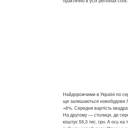
практично в усіх регіонах спос
Найдорожчими в Україні по се
ще залишаються новобудови Л
+6%. Середня вартість квадра
На другому — столиця, де сер
коштує 55,3 тис. грн. А ось на