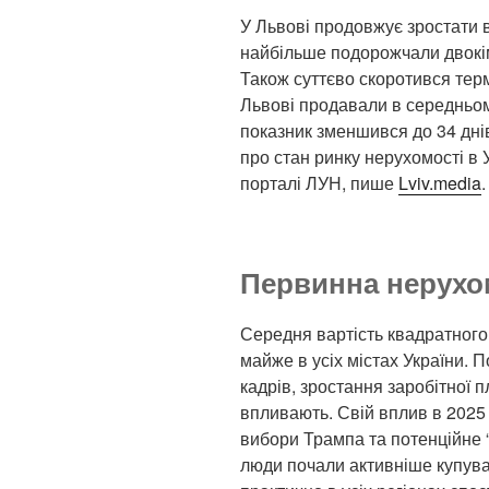
У Львові продовжує зростати в
найбільше подорожчали двокім
Також суттєво скоротився терм
Львові продавали в середньому
показник зменшився до 34 днів
про стан ринку нерухомості в У
порталі ЛУН, пише
Lviv.media
.
Первинна нерухо
Середня вартість квадратного
майже в усіх містах України. 
кадрів, зростання заробітної п
впливають. Свій вплив в 2025 
вибори Трампа та потенційне 
люди почали активніше купуват