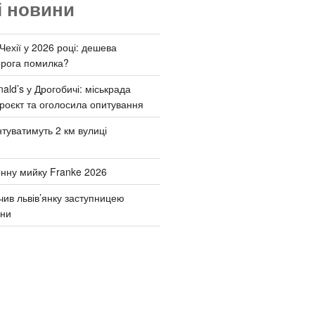
і новини
Чехії у 2026 році: дешева
орога помилка?
ld’s у Дрогобичі: міськрада
роєкт та оголосила опитування
туватимуть 2 км вулиці
онну мийку Franke 2026
чив львів’янку заступницею
они