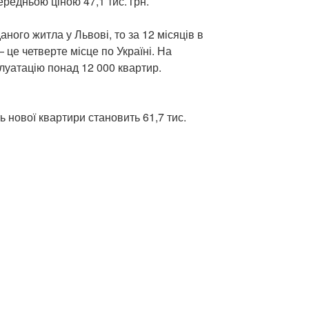
редньою ціною 47,1 тис. грн.
аного житла у Львові, то за 12 місяців в
 це четверте місце по Україні. На
луатацію понад 12 000 квартир.
ь нової квартири становить 61,7 тис.