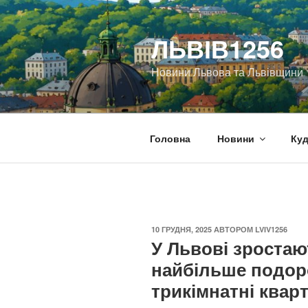
Перейти
до
ЛЬВІВ1256
вмісту
Новини Львова та Львівщини
Головна
Новини
Куд
ОПУБЛІКОВАНО
10 ГРУДНЯ, 2025
АВТОРОМ
LVIV1256
У Львові зростаю
найбільше подор
трикімнатні квар