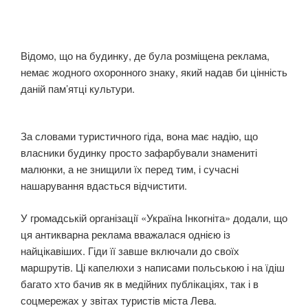
Відомо, що на будинку, де була розміщена реклама,
немає жодного охоронного знаку, який надав би цінність
даній пам’ятці культури.
За словами туристичного гіда, вона має надію, що
власники будинку просто зафарбували знамениті
малюнки, а не знищили їх перед тим, і сучасні
нашарування вдасться відчистити.
У громадській організації «Україна Інкогніта» додали, що
ця антикварна реклама вважалася однією із
найцікавіших. Гіди її завше включали до своїх
маршрутів. Ці капелюхи з написами польською і на їдіш
багато хто бачив як в медійних публікаціях, так і в
соцмережах у звітах туристів міста Лева.