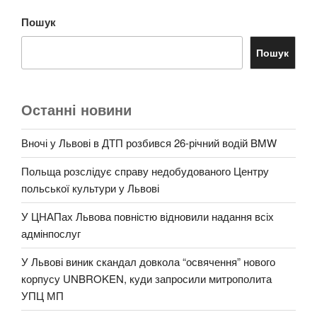
Пошук
Пошук
Останні новини
Вночі у Львові в ДТП розбився 26-річний водій BMW
Польща розслідує справу недобудованого Центру
польської культури у Львові
У ЦНАПах Львова повністю відновили надання всіх
адмінпослуг
У Львові виник скандал довкола “освячення” нового
корпусу UNBROKEN, куди запросили митрополита
УПЦ МП