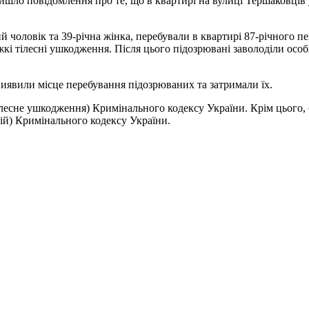
ійшло повідомлення про те, що в квартирі на вулиці Тершаковців
 чоловік та 39-річна жінка, перебували в квартирі 87-річного пе
 тілесні ушкодження. Після цього підозрювані заволоділи особ
иявили місце перебування підозрюваних та затримали їх.
тілесне ушкодження) Кримінального кодексу України. Крім цього
ій) Кримінального кодексу України.