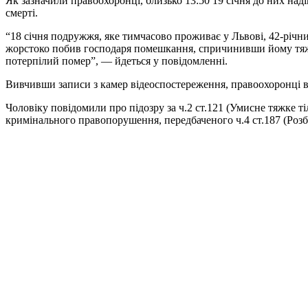
Як зазначили правоохоронці, близько 13:50 19 січня до них над
смерті.
“18 січня подружжя, яке тимчасово проживає у Львові, 42-річний
жорстоко побив господаря помешкання, спричинивши йому тяжкі
потерпілий помер”, — йдеться у повідомленні.
Вивчивши записи з камер відеоспостереження, правоохоронці в
Чоловіку повідомили про підозру за ч.2 ст.121 (Умисне тяжке 
кримінального правопорушення, передбаченого ч.4 ст.187 (Розб