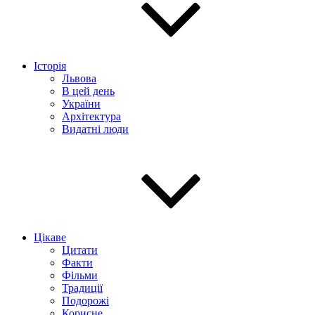
Історія
Львова
В цей день
України
Архітектура
Видатні люди
Цікаве
Цитати
Факти
Фільми
Традиції
Подорожі
Корисне