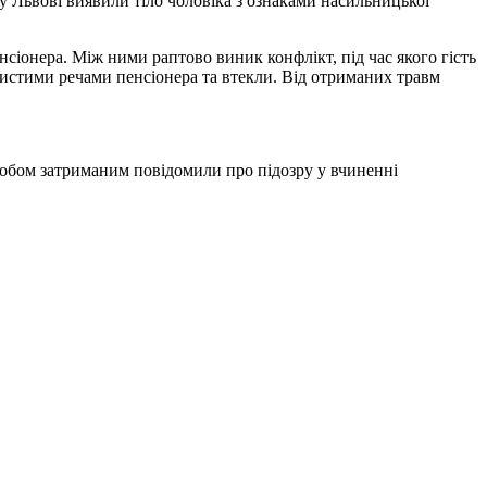
 у Львові виявили тіло чоловіка з ознаками насильницької
нсіонера. Між ними раптово виник конфлікт, під час якого гість
истими речами пенсіонера та втекли. Від отриманих травм
, обом затриманим повідомили про підозру у вчиненні