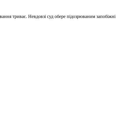
вання триває. Невдовзі суд обере підозрюваним запобіжні