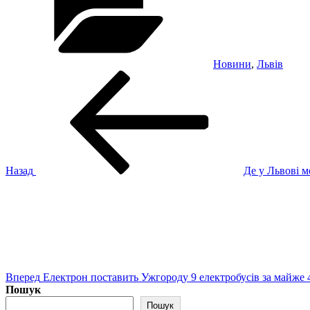
Новини
,
Львів
Навігація
Попередній
запис:
записів
Назад
Де у Львові 
Наступний
запис
Вперед
Електрон поставить Ужгороду 9 електробусів за майже 
Пошук
Пошук