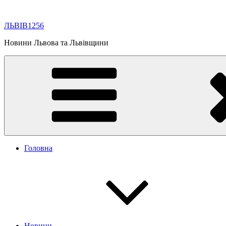
Перейти
до
ЛЬВІВ1256
вмісту
Новини Львова та Львівщини
Головна
Новини