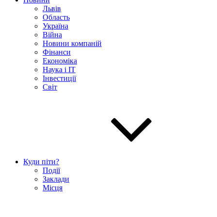
Львів
Область
Україна
Війна
Новини компаній
Фінанси
Економіка
Наука і IT
Інвестиції
Світ
Куди піти?
Події
Заклади
Місця