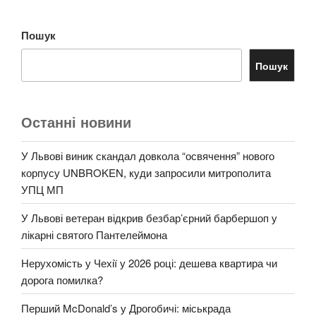
Пошук
Пошук
Останні новини
У Львові виник скандал довкола “освячення” нового
корпусу UNBROKEN, куди запросили митрополита
УПЦ МП
У Львові ветеран відкрив безбар’єрний барбершоп у
лікарні святого Пантелеймона
Нерухомість у Чехії у 2026 році: дешева квартира чи
дорога помилка?
Перший McDonald’s у Дрогобичі: міськрада