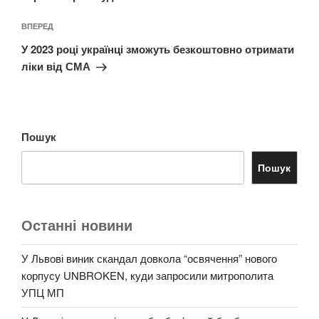
Наступний
ВПЕРЕД
запис
У 2023 році українці зможуть безкоштовно отримати
ліки від СМА
Пошук
Пошук
Останні новини
У Львові виник скандал довкола “освячення” нового
корпусу UNBROKEN, куди запросили митрополита
УПЦ МП