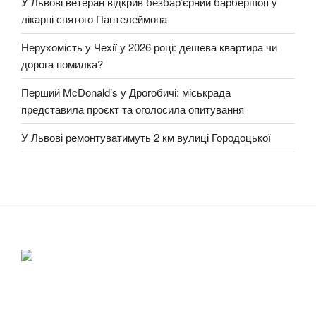
У Львові ветеран відкрив безбар’єрний барбершоп у
лікарні святого Пантелеймона
Нерухомість у Чехії у 2026 році: дешева квартира чи
дорога помилка?
Перший McDonald’s у Дрогобичі: міськрада
представила проєкт та оголосила опитування
У Львові ремонтуватимуть 2 км вулиці Городоцької