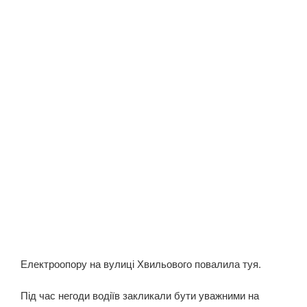
Електроопору на вулиці Хвильового повалила туя.
Під час негоди водіїв закликали бути уважними на