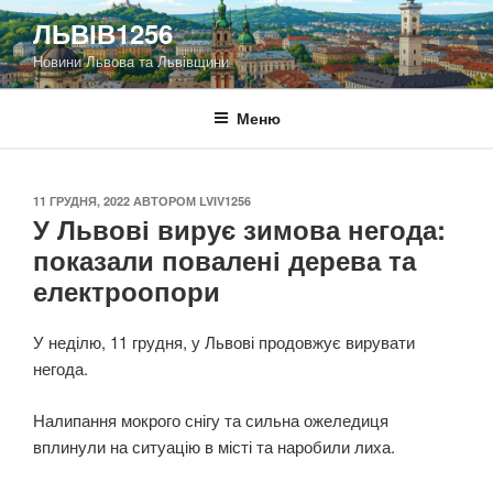
Перейти
ЛЬВІВ1256
до
Новини Львова та Львівщини
вмісту
Меню
ОПУБЛІКОВАНО
11 ГРУДНЯ, 2022
АВТОРОМ
LVIV1256
У Львові вирує зимова негода:
показали повалені дерева та
електроопори
У неділю, 11 грудня, у Львові продовжує вирувати
негода.
Налипання мокрого снігу та сильна ожеледиця
вплинули на ситуацію в місті та наробили лиха.