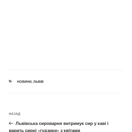
КАТЕГОРІЇ
НОВИНИ
,
ЛЬВІВ
Навігація
Попередній
НАЗАД
записів
запис:
Львівська сироварня витримує сир у каві і
варить сирні «гудзики» з квітами