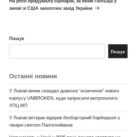
На росії придумала сценарій, за яким Польща у
змові зі США захоплює захід України
Пошук
Пошук
Останні новини
У Львові виник скандал довкола “освячення” нового
корпусу UNBROKEN, куди запросили митрополита
УПЦ МП
У Львові ветеран відкрив безбар’єрний барбершоп у
лікарні святого Пантелеймона
Нерухомість у Чехії у 2026 році: дешева квартира чи