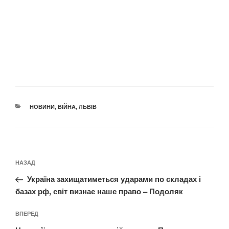
КАТЕГОРІЇ
НОВИНИ
,
ВІЙНА
,
ЛЬВІВ
Навігація
Попередній
НАЗАД
записів
запис:
Україна захищатиметься ударами по складах і
базах рф, світ визнає наше право – Подоляк
Наступний
ВПЕРЕД
запис