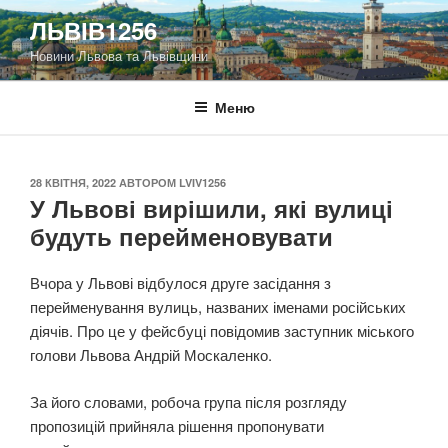
Перейти
ЛЬВІВ1256
до
Новини Львова та Львівщини
вмісту
Меню
ОПУБЛІКОВАНО
28 КВІТНЯ, 2022
АВТОРОМ
LVIV1256
У Львові вирішили, які вулиці
будуть перейменовувати
Вчора у Львові відбулося друге засідання з
перейменування вулиць, названих іменами російських
діячів. Про це у фейсбуці повідомив заступник міського
голови Львова Андрій Москаленко.
За його словами, робоча група після розгляду
пропозицій прийняла рішення пропонувати