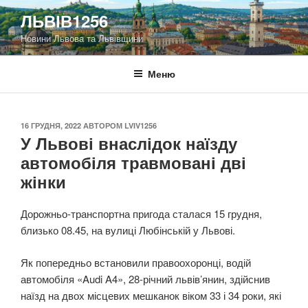
Перейти
ЛЬВІВ1256
до
Новини Львова та Львівщини
вмісту
Меню
ОПУБЛІКОВАНО
16 ГРУДНЯ, 2022
АВТОРОМ
LVIV1256
У Львові внаслідок наїзду
автомобіля травмовані дві
жінки
Дорожньо-транспортна пригода сталася 15 грудня,
близько 08.45, на вулиці Любінській у Львові.
Як попередньо встановили правоохоронці, водій
автомобіля «Audi A4», 28-річний львів’янин, здійснив
наїзд на двох місцевих мешканок віком 33 і 34 роки, які