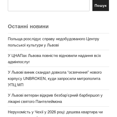
Пошук
Останні новини
Польща розслідує справу недобудованого Центру
польської культури у Львові
У ЦНАПах Львова повністю відновили надання всіх
адмінпослуг
У Львові виник скандал довкола “освячення” нового
корпусу UNBROKEN, куди запросили митрополита
УПЦ МП
У Львові ветеран відкрив безбар’єрний барбершоп у
лікарні святого Пантелеймона
Нерухомість у Чехії у 2026 році: дешева квартира чи