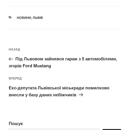
КАТЕГОРІЇ
НОВИНИ
,
ЛЬВІВ
Навігація
Попередній
НАЗАД
записів
запис:
Під Львовом зайнявся гараж з 5 автомобілями,
згорів Ford Mustang
Наступний
ВПЕРЕД
запис
Екс-депутата Львівської міськради помилково
внесли у базу даних небіжчиків
Пошук