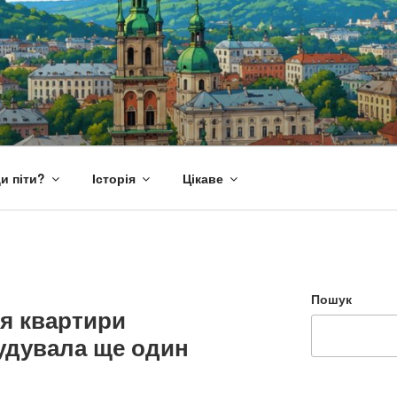
и піти?
Історія
Цікаве
Пошук
я квартири
удувала ще один