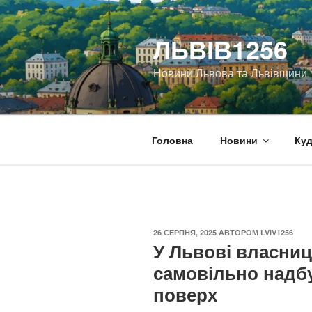
Перейти
до
ЛЬВІВ1256
вмісту
Новини Львова та Львівщини
Головна
Новини
Куд
ОПУБЛІКОВАНО
26 СЕРПНЯ, 2025
АВТОРОМ
LVIV1256
У Львові власниц
самовільно надб
поверх