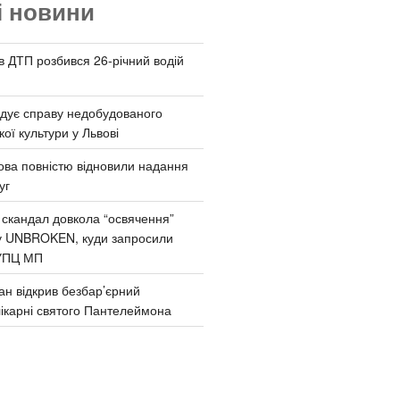
і новини
 в ДТП розбився 26-річний водій
дує справу недобудованого
ої культури у Львові
ва повністю відновили надання
уг
 скандал довкола “освячення”
у UNBROKEN, куди запросили
УПЦ МП
ан відкрив безбар’єрний
ікарні святого Пантелеймона