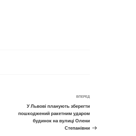
Наступний
ВПЕРЕД
запис
У Львові планують зберегти
пошкоджений ракетним ударом
будинок на вулиці Олени
Степанівни