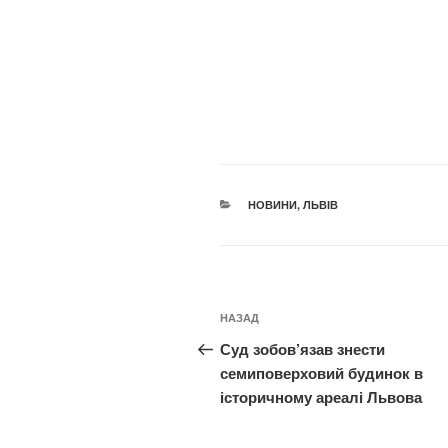
КАТЕГОРІЇ
НОВИНИ
,
ЛЬВІВ
Навігація
Попередній
НАЗАД
записів
запис:
Суд зобов’язав знести
семиповерховий будинок в
історичному ареалі Львова