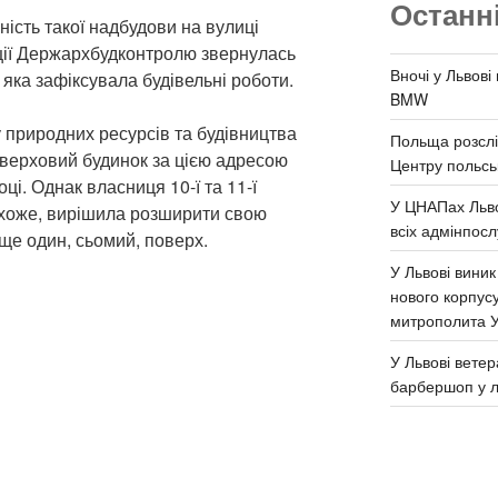
Останн
ість такої надбудови на вулиці
кції Держархбудконтролю звернулась
Вночі у Львові
 яка зафіксувала будівельні роботи.
BMW
природних ресурсів та будівництва
Польща розслі
оверховий будинок за цією адресою
Центру польськ
ці. Однак власниця 10-ї та 11-ї
У ЦНАПах Льво
 схоже, вирішила розширити свою
всіх адмінпосл
ще один, сьомий, поверх.
У Львові виник
нового корпус
митрополита 
У Львові ветер
барбершоп у л