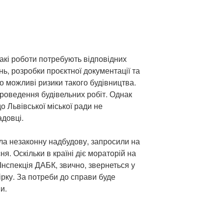
акі роботи потребують відповідних
ь, розробки проєктної документації та
ро можливі ризики такого будівництва.
проведення будівельних робіт. Однак
 Львівської міської ради не
довці.
ла незаконну надбудову, запросили на
ня. Оскільки в країні діє мораторій на
 Інспекція ДАБК, звично, звернеться у
ірку. За потреби до справи буде
и.