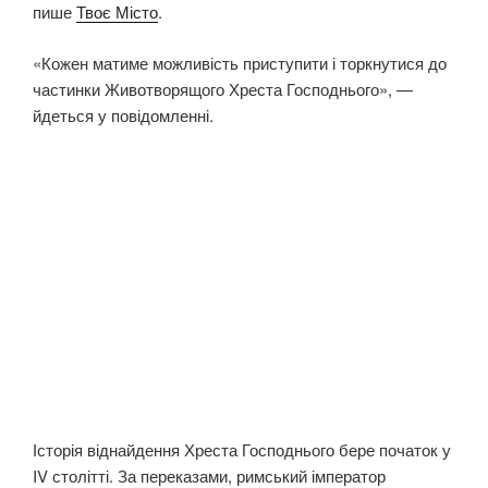
пише
Твоє Місто
.
«Кожен матиме можливість приступити і торкнутися до
частинки Животворящого Хреста Господнього», —
йдеться у повідомленні.
Історія віднайдення Хреста Господнього бере початок у
IV столітті. За переказами, римський імператор