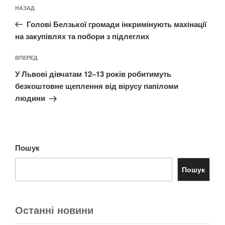
Навігація
Попередній
НАЗАД
записів
запис:
Голові Белзької громади інкримінують махінації
на закупівлях та побори з підлеглих
Наступний
ВПЕРЕД
запис
У Львові дівчатам 12–13 років робитимуть
безкоштовне щеплення від вірусу папіломи
людини
Пошук
Пошук
Останні новини