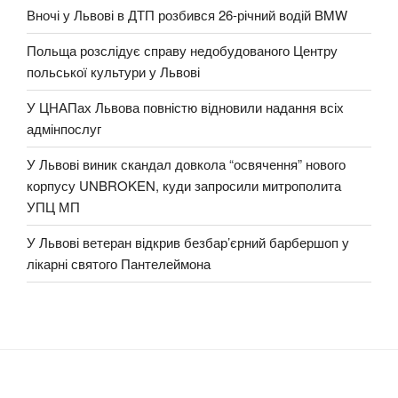
Вночі у Львові в ДТП розбився 26-річний водій BMW
Польща розслідує справу недобудованого Центру
польської культури у Львові
У ЦНАПах Львова повністю відновили надання всіх
адмінпослуг
У Львові виник скандал довкола “освячення” нового
корпусу UNBROKEN, куди запросили митрополита
УПЦ МП
У Львові ветеран відкрив безбар’єрний барбершоп у
лікарні святого Пантелеймона