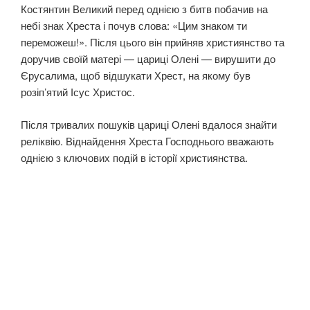
Костянтин Великий перед однією з битв побачив на
небі знак Хреста і почув слова: «Цим знаком ти
переможеш!». Після цього він прийняв християнство та
доручив своїй матері — цариці Олені — вирушити до
Єрусалима, щоб відшукати Хрест, на якому був
розіп’ятий Ісус Христос.
Після тривалих пошуків цариці Олені вдалося знайти
реліквію. Віднайдення Хреста Господнього вважають
однією з ключових подій в історії християнства.