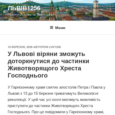
Перейти
ЛЬВІВ1256
до
Новини Львова та Львівщини
вмісту
Меню
ОПУБЛІКОВАНО
10 БЕРЕЗНЯ, 2026
АВТОРОМ
LVIV1256
У Львові віряни зможуть
доторкнутися до частинки
Животворящого Хреста
Господнього
У Гарнізонному храмі святих апостолів Петра і Павла у
Львові з 13 до 15 березня триватимуть Великопісні
реколекції. У цей час усі охочі матимуть можливість
приступити до частинки Животворящого Хреста
Господнього. Про це повідомили у Гарнізонному храмі,