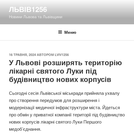
Перейти
ЛЬВІВ1256
до
Новини Львова та Львівщини
вмісту
Меню
ОПУБЛІКОВАНО
16 ТРАВНЯ, 2024
АВТОРОМ
LVIV1256
У Львові розширять територію
лікарні святого Луки під
будівництво нових корпусів
Сьогодні сесія Львівської міськради прийняла ухвалу
про створення передумов для розширення і
модернізації медичної інфраструктури міста. Йдеться
про обмін у приватної компанії території під будівництво
нових корпусів лікарні святого Луки Першого
медоб’єднання.