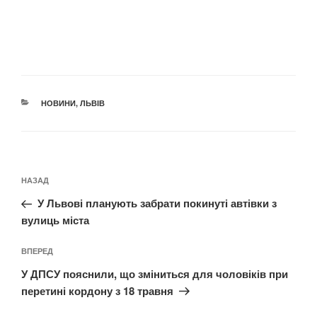
КАТЕГОРІЇ
НОВИНИ
,
ЛЬВІВ
Навігація
Попередній
НАЗАД
записів
запис:
У Львові планують забрати покинуті автівки з
вулиць міста
Наступний
ВПЕРЕД
запис
У ДПСУ пояснили, що зміниться для чоловіків при
перетині кордону з 18 травня