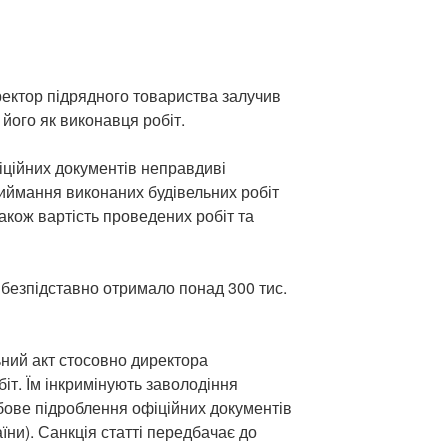
ректор підрядного товариства залучив
його як виконавця робіт.
іційних документів неправдиві
риймання виконаних будівельних робіт
акож вартість проведених робіт та
 безпідставно отримало понад 300 тис.
ний акт стосовно директора
іт. Їм інкримінують заволодіння
ове підроблення офіційних документів
країни). Санкція статті передбачає до