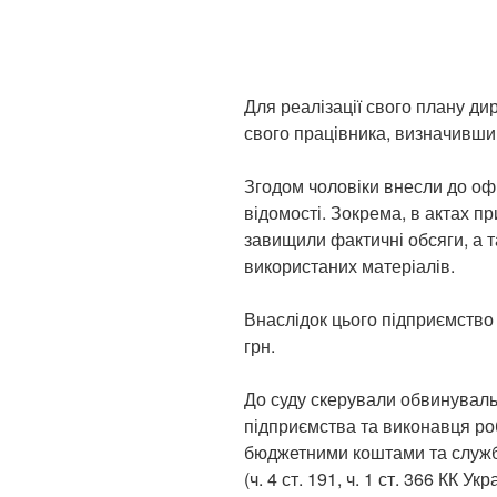
Для реалізації свого плану ди
свого працівника, визначивши 
Згодом чоловіки внесли до оф
відомості. Зокрема, в актах п
завищили фактичні обсяги, а т
використаних матеріалів.
Внаслідок цього підприємство
грн.
До суду скерували обвинуваль
підприємства та виконавця роб
бюджетними коштами та служб
(ч. 4 ст. 191, ч. 1 ст. 366 КК У