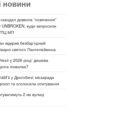
і новини
 скандал довкола “освячення”
у UNBROKEN, куди запросили
УПЦ МП
ан відкрив безбар’єрний
ікарні святого Пантелеймона
Чехії у 2026 році: дешева
орога помилка?
ld’s у Дрогобичі: міськрада
роєкт та оголосила опитування
туватимуть 2 км вулиці