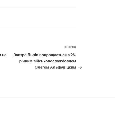
Наступний
ВПЕРЕД
запис
и на
Завтра Львів попрощається з 26-
річним військовослужбовцем
Олегом Альфавіцким