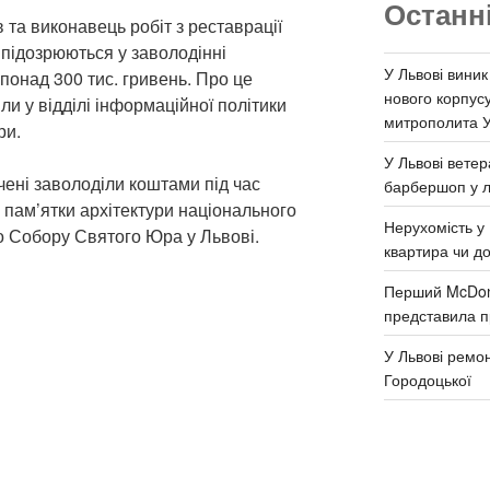
Останн
 та виконавець робіт з реставрації
підозрюються у заволодінні
У Львові виник
онад 300 тис. гривень. Про це
нового корпус
и у відділі інформаційної політики
митрополита 
ри.
У Львові ветер
чені заволоділи коштами під час
барбершоп у л
у пам’ятки архітектури національного
Нерухомість у 
о Собору Святого Юра у Львові.
квартира чи д
Перший McDona
представила п
У Львові ремон
Городоцької