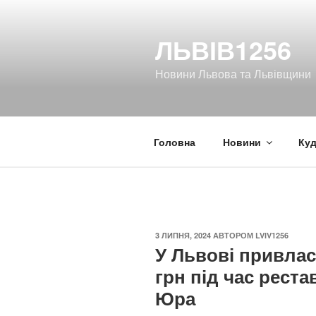
Перейти
до
ЛЬВІВ1256
вмісту
Новини Львова та Львівщини
Головна
Новини
Куд
ОПУБЛІКОВАНО
3 ЛИПНЯ, 2024
АВТОРОМ
LVIV1256
У Львові привлас
грн під час рест
Юра