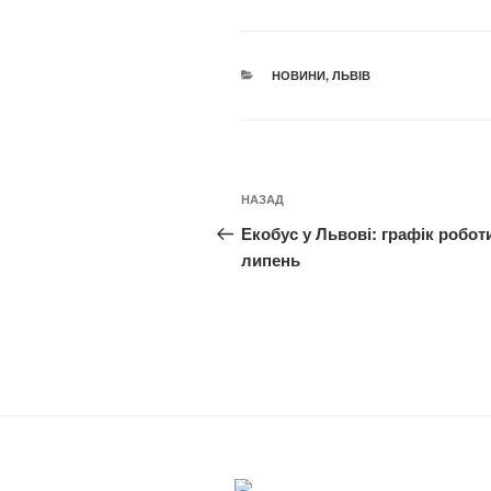
КАТЕГОРІЇ
НОВИНИ
,
ЛЬВІВ
Навігація
Попередній
НАЗАД
записів
запис:
Екобус у Львові: графік робот
липень