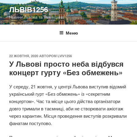
Перейти
ЛЬВІВ1256
до
Новини Львова та Львівщини
вмісту
Меню
ОПУБЛІКОВАНО
22 ЖОВТНЯ, 2020
АВТОРОМ
LVIV1256
У Львові просто неба відбувся
концерт гурту «Без обмежень»
У середу, 21 жовтня, у центрі Львова виступив відомий
український гурт «Без обмежень» із «секретним
концертом». Час та місце цього дійства організатори
довго тримали в таємниці, аби не створювати ажіотаж
через карантин. Місця проведення виступів розкривали
фанатам поступово.