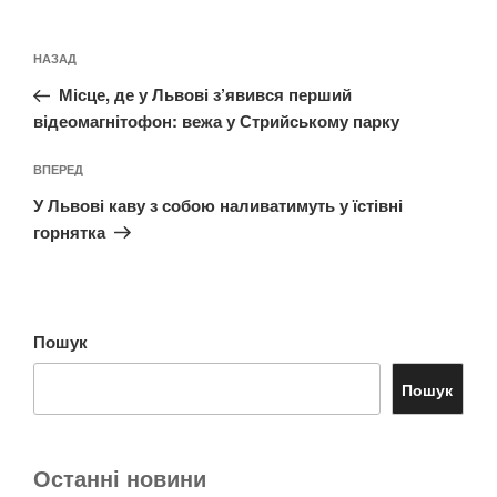
Навігація
Попередній
НАЗАД
записів
запис:
Місце, де у Львові з’явився перший
відеомагнітофон: вежа у Стрийському парку
Наступний
ВПЕРЕД
запис
У Львові каву з собою наливатимуть у їстівні
горнятка
Пошук
Пошук
Останні новини