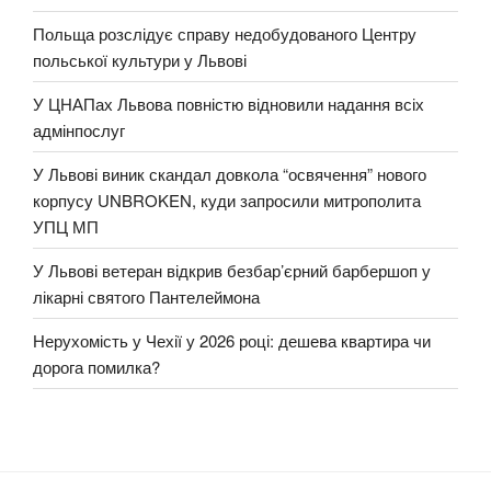
Польща розслідує справу недобудованого Центру
польської культури у Львові
У ЦНАПах Львова повністю відновили надання всіх
адмінпослуг
У Львові виник скандал довкола “освячення” нового
корпусу UNBROKEN, куди запросили митрополита
УПЦ МП
У Львові ветеран відкрив безбар’єрний барбершоп у
лікарні святого Пантелеймона
Нерухомість у Чехії у 2026 році: дешева квартира чи
дорога помилка?