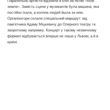
Паралельно артисти відзняли й кліп на пісню «Моя
земля». Замість сцени у музикантів була машина, яка
постійно їхала, а колона людей йшла за нею.
Організатори склали спеціальний маршрут: від
пам’ятника Адаму Міцкевичу до Оперного театру і в
зворотному напрямку. Концерт у такому незвичному
форматі відбувається вперше не лише у Львові, а й в
країні.