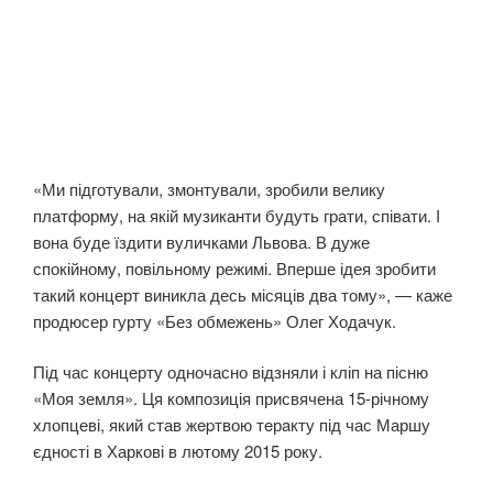
«Ми підготували, змонтували, зробили велику
платформу, на якій музиканти будуть грати, співати. І
вона буде їздити вуличками Львова. В дуже
спокійному, повільному режимі. Вперше ідея зробити
такий концерт виникла десь місяців два тому», — каже
продюсер гурту «Без обмежень» Олег Ходачук.
Під час концерту одночасно відзняли і кліп на пісню
«Моя земля». Ця композиція присвячена 15-річному
хлопцеві, який став жepтвою тeрaкту під час Маршу
єдності в Харкові в лютому 2015 року.