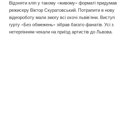
Відзняти кліп у такому «живому» форматі придумав
режисеру Віктор Скуратовський. Потрапити в нову
відеороботу мали змогу всі охочі львів’яни. Виступ
гурту «Без обмежень» зібрав багато фанатів. Усі з
нетерпінням чекали на приїзд артистів до Львова.