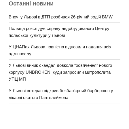
Останні новини
Вночі у Львові в ДТП розбився 26-річний водій BMW
Польща розслідує справу недобудованого Центру
польської культури у Львові
У ЦНАПах Львова повністю відновили надання всіх
адмінпослуг
У Львові виник скандал довкола “освячення” нового
корпусу UNBROKEN, куди запросили митрополита
УПЦ МП
У Львові ветеран відкрив безбар’єрний барбершоп у
лікарні святого Пантелеймона