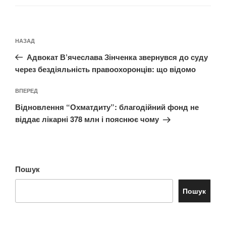
Навігація
Попередній
НАЗАД
записів
запис:
Адвокат В’ячеслава Зінченка звернувся до суду
через бездіяльність правоохоронців: що відомо
Наступний
ВПЕРЕД
запис
Відновлення “Охматдиту”: благодійний фонд не
віддає лікарні 378 млн і пояснює чому
Пошук
Пошук