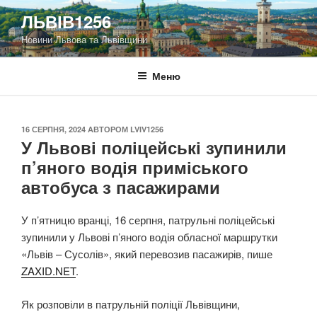
Перейти
ЛЬВІВ1256
до
Новини Львова та Львівщини
вмісту
Меню
ОПУБЛІКОВАНО
16 СЕРПНЯ, 2024
АВТОРОМ
LVIV1256
У Львові поліцейські зупинили
п’яного водія приміського
автобуса з пасажирами
У п’ятницю вранці, 16 серпня, патрульні поліцейські
зупинили у Львові п’яного водія обласної маршрутки
«Львів – Сусолів», який перевозив пасажирів, пише
ZAXID.NET
.
Як розповіли в патрульній поліції Львівщини,