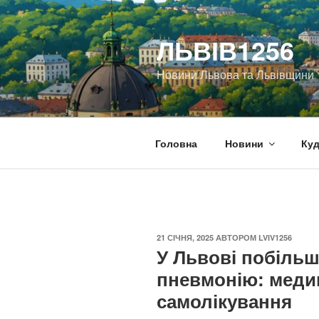
Перейти
до
ЛЬВІВ1256
вмісту
Новини Львова та Львівщини
Головна
Новини
Куд
ОПУБЛІКОВАНО
21 СІЧНЯ, 2025
АВТОРОМ
LVIV1256
У Львові побільш
пневмонію: медик
самолікування