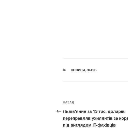
КАТЕГОРІЇ
НОВИНИ
,
ЛЬВІВ
Навігація
Попередній
НАЗАД
записів
запис:
Львівʼянин за 13 тис. доларів
переправляв ухилянтів за кор
під виглядом IT-фахівців