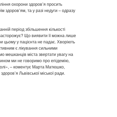
вління охорони здоров’я просить
м здоров’ям, та у разі недуги – одразу
анній період збільшення кількості
насторожує? Що виявити її можна лише
ри цьому у пацієнта не падає. Хворіють
тивним є лікування сильними
мо мешканців міста звертати увагу на
чином ми не говоримо про епідемію,
олі», – коментує Марта Матюшко,
здоров’я Львівської міської ради.