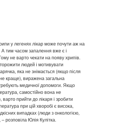
рипи у легенях лікар може почути аж на
. А тим часом запалення вже є і
ому не варто чекати на появу хрипів.
сторожити людей і мотивувати
арячка, яка не знімається (якщо після
 не краще), виражена загальна
 потребують медичної допомоги. Якщо
ература, самостійно вона не
, варто прийти до лікаря і зробити
пература при цій хворобі є висока,
рідкісних випадках (люди з онкологією,
 – розповіла Юлія Кулітка.