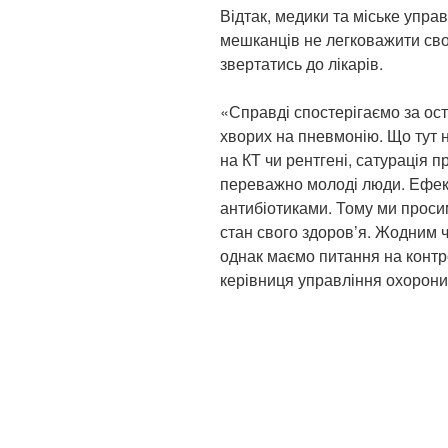
Відтак, медики та міське упра
мешканців не легковажити свої
звертатись до лікарів.
«Справді спостерігаємо за ост
хворих на пневмонію. Що тут 
на КТ чи рентгені, сатурація п
переважно молоді люди. Ефек
антибіотиками. Тому ми проси
стан свого здоров’я. Жодним 
однак маємо питання на контр
керівниця управління охорони 