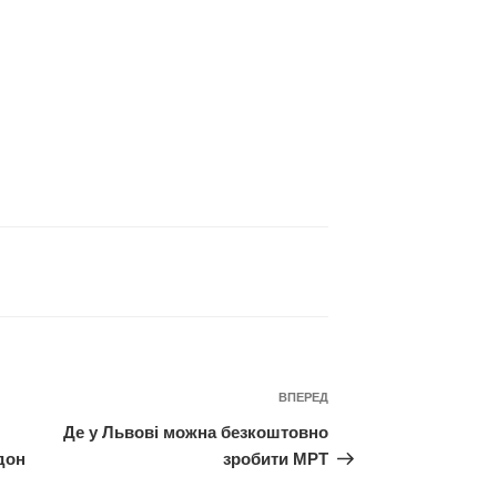
Наступний
ВПЕРЕД
запис
Де у Львові можна безкоштовно
дон
зробити МРТ