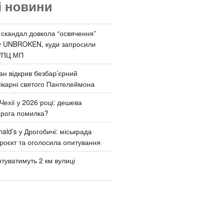
і новини
 скандал довкола “освячення”
у UNBROKEN, куди запросили
УПЦ МП
ан відкрив безбар’єрний
ікарні святого Пантелеймона
Чехії у 2026 році: дешева
орога помилка?
ld’s у Дрогобичі: міськрада
роєкт та оголосила опитування
туватимуть 2 км вулиці