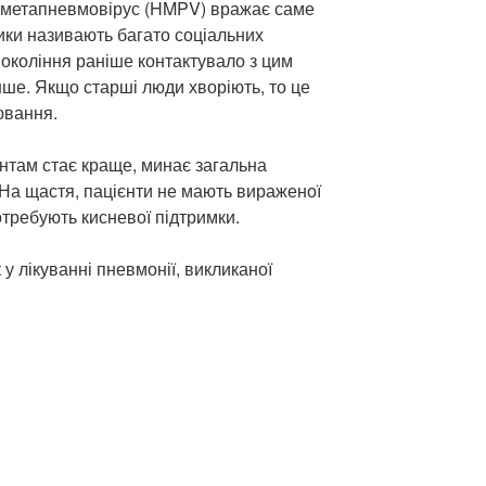
 метапневмовірус (HMPV) вражає саме
ки називають багато соціальних
 покоління раніше контактувало з цим
нше. Якщо старші люди хворіють, то це
ювання.
ієнтам стає краще, минає загальна
. На щастя, пацієнти не мають вираженої
отребують кисневої підтримки.
 у лікуванні пневмонії, викликаної