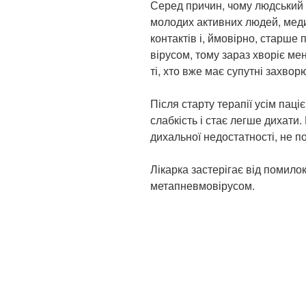
Серед причин, чому людський
молодих активних людей, меди
контактів і, ймовірно, старше
вірусом, тому зараз хворіє ме
ті, хто вже має супутні захвор
Після старту терапії усім пац
слабкість і стає легше дихати
дихальної недостатності, не п
Лікарка застерігає від помилок
метапневмовірусом.