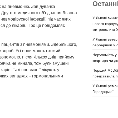
Останн
их на пневмонію. Завідувачка
 Другого медичного об’єднання Львова
У Львові виник
евмовірусної інфекції, під час яких
нового корпус
ся до лікарів. Про це повідомляє
митрополита 
У Львові ветер
 пацієнтів з пневмоніями. Здебільшого,
барбершоп у л
 хвороб. Усі вони мають схожий
Нерухомість у 
допомогло, після кількох днів прийому
квартира чи д
арячка не минала, тож були змушені
арів. Такі пневмонії лікують у
Перший McDona
деяких випадках – гормональними
представила п
У Львові ремон
Городоцької