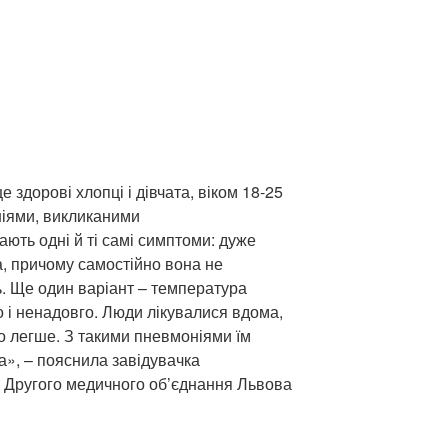
е здорові хлопці і дівчата, віком 18-25
ніями, викликаними
ють одні й ті самі симптоми: дуже
, причому самостійно вона не
ь. Ще один варіант – температура
 і ненадовго. Люди лікувалися вдома,
ло легше. З такими пневмоніями їм
а», – пояснила завідувачка
 Другого медичного об’єднання Львова