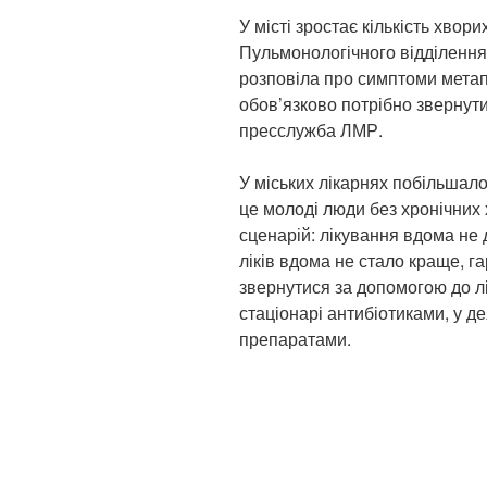
У місті зростає кількість хвор
Пульмонологічного відділення
розповіла про симптоми метапн
обов’язково потрібно звернути
пресслужба ЛМР.
У міських лікарнях побільшало
це молоді люди без хронічних
сценарій: лікування вдома не 
ліків вдома не стало краще, г
звернутися за допомогою до лік
стаціонарі антибіотиками, у 
препаратами.