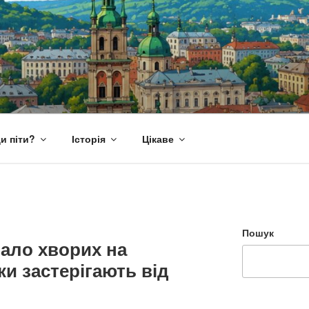
и піти?
Історія
Цікаве
Пошук
ало хворих на
и застерігають від