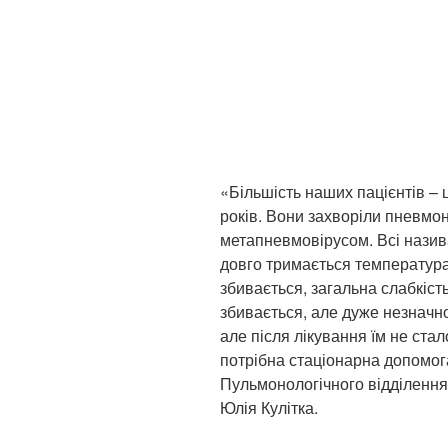
«Більшість наших пацієнтів – ц
років. Вони захворіли пневмо
метапневмовірусом. Всі назива
довго тримається температура
збивається, загальна слабкіст
збивається, але дуже незначно
але після лікування їм не ста
потрібна стаціонарна допомог
Пульмонологічного відділення
Юлія Кулітка.