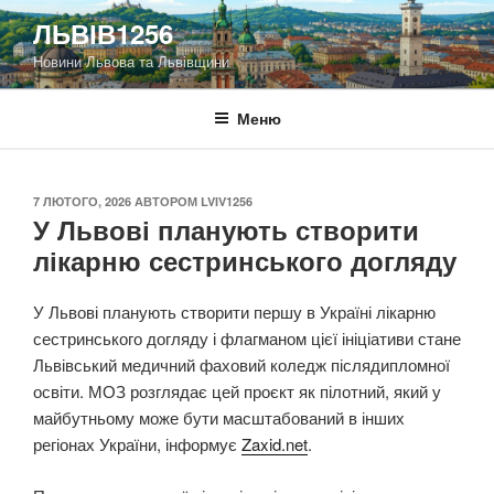
Перейти
ЛЬВІВ1256
до
Новини Львова та Львівщини
вмісту
Меню
ОПУБЛІКОВАНО
7 ЛЮТОГО, 2026
АВТОРОМ
LVIV1256
У Львові планують створити
лікарню сестринського догляду
У Львові планують створити першу в Україні лікарню
сестринського догляду і флагманом цієї ініціативи стане
Львівський медичний фаховий коледж післядипломної
освіти. МОЗ розглядає цей проєкт як пілотний, який у
майбутньому може бути масштабований в інших
регіонах України, інформує
Zaxid.net
.