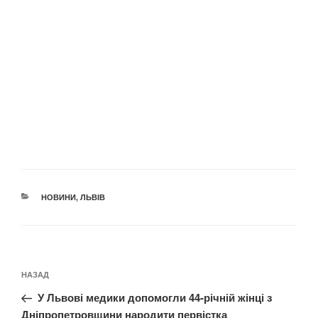
КАТЕГОРІЇ
НОВИНИ
,
ЛЬВІВ
Навігація
Попередній
НАЗАД
записів
запис:
У Львові медики допомогли 44-річній жінці з
Дніпропетровщини народити первістка