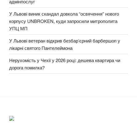
адмінпослуг
У Львові виник скандал довкола “освячення” нового
корпусу UNBROKEN, куди запросили митрополита
УПЦ МП
У Львові ветеран відкрив безбар’єрний барбершоп у
лікарні святого Пантелеймона
Нерухомість у Чехії у 2026 році: дешева квартира чи
дорога помилка?