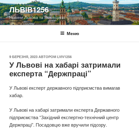
Перейти
ЛЬВІВ1256
до
Новини Львова та Львівщини
вмісту
Меню
ОПУБЛІКОВАНО
9 БЕРЕЗНЯ, 2023
АВТОРОМ
LVIV1256
У Львові на хабарі затримали
експерта “Держпраці”
У Львові експерт державного підприємства вимагав
хабар.
У Львові на хабарі затримали експерта Державного
підприємства “Західний експертно-технічний центр
Держпраці”. Посадовцю вже вручили підозру.