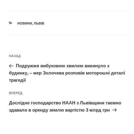
КАТЕГОРІЇ
НОВИНИ
,
ЛЬВІВ
Навігація
Попередній
НАЗАД
записів
запис:
Подружжя вибуховою хвилею викинуло з
будинку, – мер Золочева розповів моторошні деталі
трагедії
Наступний
ВПЕРЕД
запис
Дослідне господарство НААН з Львівщини таємно
здавало в оренду землю вартістю 3 млрд грн