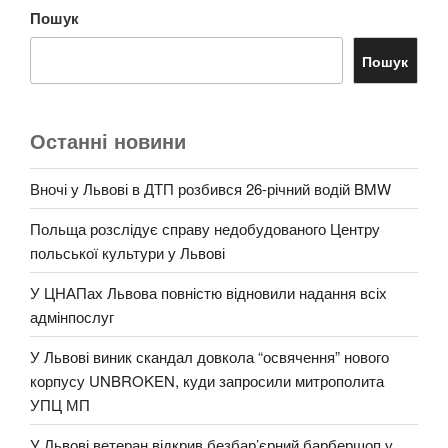
Пошук
Пошук
Останні новини
Вночі у Львові в ДТП розбився 26-річний водій BMW
Польща розслідує справу недобудованого Центру
польської культури у Львові
У ЦНАПах Львова повністю відновили надання всіх
адмінпослуг
У Львові виник скандал довкола “освячення” нового
корпусу UNBROKEN, куди запросили митрополита
УПЦ МП
У Львові ветеран відкрив безбар’єрний барбершоп у