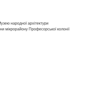
Музею народної архітектури
они мікрорайону Професорської колонії