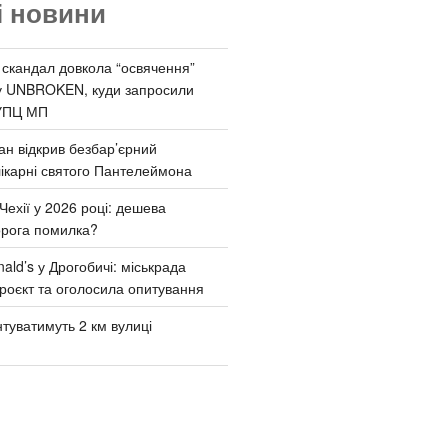
і новини
 скандал довкола “освячення”
у UNBROKEN, куди запросили
УПЦ МП
ан відкрив безбар’єрний
ікарні святого Пантелеймона
Чехії у 2026 році: дешева
орога помилка?
ld’s у Дрогобичі: міськрада
роєкт та оголосила опитування
туватимуть 2 км вулиці