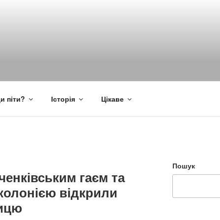
и піти?
Історія
Цікаве
Пошук
ченківським гаєм та
олонією відкрили
ницю