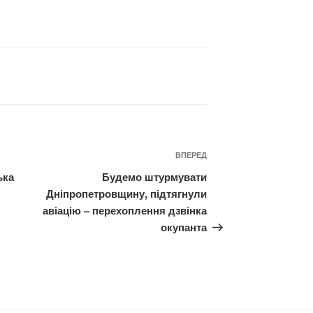
Наступний
ВПЕРЕД
запис
ька
Будемо штурмувати
Дніпропетровщину, підтягнули
авіацію – перехоплення дзвінка
окупанта