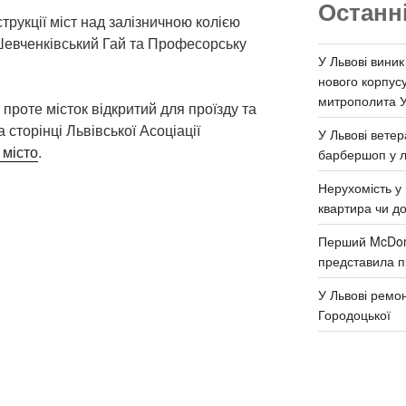
Останн
трукції міст над залізничною колією
 Шевченківський Гай та Професорську
У Львові виник
нового корпус
митрополита 
проте місток відкритий для проїзду та
 сторінці Львівської Асоціації
У Львові ветер
 місто
.
барбершоп у л
Нерухомість у 
квартира чи д
Перший McDona
представила п
У Львові ремон
Городоцької