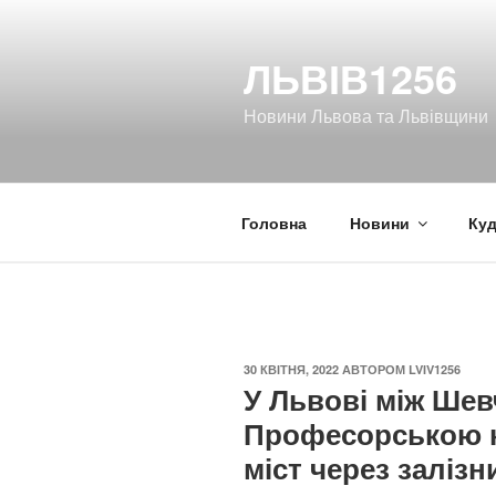
Перейти
до
ЛЬВІВ1256
вмісту
Новини Львова та Львівщини
Головна
Новини
Куд
ОПУБЛІКОВАНО
30 КВІТНЯ, 2022
АВТОРОМ
LVIV1256
У Львові між Шев
Професорською к
міст через заліз