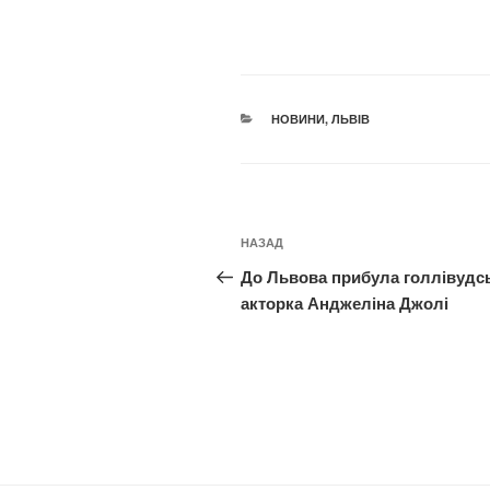
КАТЕГОРІЇ
НОВИНИ
,
ЛЬВІВ
Навігація
Попередній
НАЗАД
записів
запис:
До Львова прибула голлівудс
акторка Анджеліна Джолі