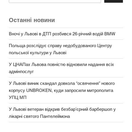
Останні новини
Вночі у Львові в ДТП розбився 26-річний водій BMW
Польща розслідує справу недобудованого Центру
польської культури у Львові
У ЦНАПах Львова повністю відновили надання всіх
адмінпослуг
У Львові виник скандал довкола “освячення” нового
корпусу UNBROKEN, куди запросили митрополита
УПЦ МП
У Львові ветеран відкрив безбар’єрний барбершоп у
лікарні святого Пантелеймона