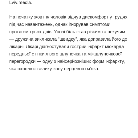
Lviv.media
.
На початку жовтня чоловік відчув дискомфорт у грудях
під час навантажень, однак ігнорував симптоми
протягом трьох днів. Уночі біль став різким та пекучим
— дружина викликала “швидку”, яка доправила його до
лікарні. Лікарі діагностували гострий інфаркт міокарда
передньої стінки лівого шлуночка та міжшлуночкової
перегородки — одну з найсерйозніших форм інфаркту,
яка охоплює велику зону серцевого м’яза.