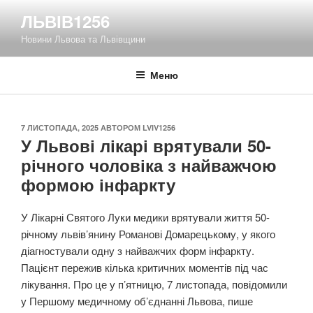
Перейти
ЛЬВІВ1256
до
Новини Львова та Львівщини
вмісту
Меню
ОПУБЛІКОВАНО
7 ЛИСТОПАДА, 2025
АВТОРОМ
LVIV1256
У Львові лікарі врятували 50-
річного чоловіка з найважчою
формою інфаркту
У Лікарні Святого Луки медики врятували життя 50-
річному львів’янину Романові Домарецькому, у якого
діагностували одну з найважчих форм інфаркту.
Пацієнт пережив кілька критичних моментів під час
лікування. Про це у п’ятницю, 7 листопада, повідомили
у Першому медичному об’єднанні Львова, пише