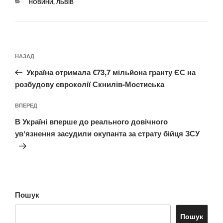
КАТЕГОРІЇ
НОВИНИ
,
ЛЬВІВ
Навігація
Попередній
НАЗАД
записів
запис:
Україна отримала €73,7 мільйона гранту ЄС на
розбудову євроколії Скнилів-Мостиська
Наступний
ВПЕРЕД
запис
В Україні вперше до реального довічного
увʼязнення засудили окупанта за страту бійця ЗСУ
Пошук
Пошук