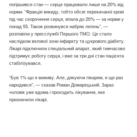
погіршився стан — серце працювало лише на 20% від
норми. “Фракція викиду, тобто обсяг перекачаної крові
під час скорочення серця, впала до 20% — за норми у
понад 55. Також розвинувся набряк легень”, —
розповіли у пресслужбі Першого ТМО. Це стало
наслідком великої зони інфаркту та цукрового діабету.
Лікарі підключили спеціальний апарат, який тимчасово
підтримує роботу серця, і вже за три дні стан пацієнта
стабілізувався.
“Був 1% що я виживу. Але, дякуючи лікарям, я ще раз
народився”, — сказав Роман Домарецький. Зараз
чоловік уже вдома і проходить лікування, яке
призначили лікарі.