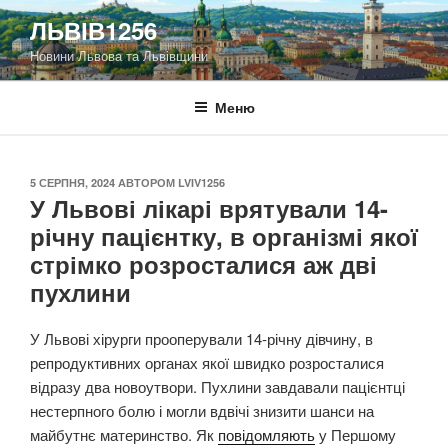
Перейти
ЛЬВІВ1256
до
Новини Львова та Львівщини
вмісту
Меню
ОПУБЛІКОВАНО
5 СЕРПНЯ, 2024
АВТОРОМ
LVIV1256
У Львові лікарі врятували 14-
річну пацієнтку, в організмі якої
стрімко розросталися аж дві
пухлини
У Львові хірурги прооперували 14-річну дівчину, в
репродуктивних органах якої швидко розросталися
відразу два новоутвори. Пухлини завдавали пацієнтці
нестерпного болю і могли вдвічі знизити шанси на
майбутнє материнство. Як
повідомляють
у Першому