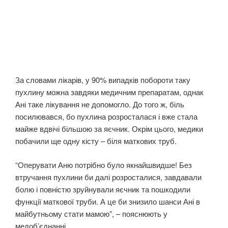
За словами лікарів, у 90% випадків побороти таку
пухлину можна завдяки медичним препаратам, однак
Ані таке лікування не допомогло. До того ж, біль
посилювався, бо пухлина розросталася і вже стала
майже вдвічі більшою за яєчник. Окрім цього, медики
побачили ще одну кісту – біля маткових труб.
“Оперувати Аню потрібно було якнайшвидше! Без
втручання пухлини би далі розросталися, завдавали
болю і повністю зруйнували яєчник та пошкодили
функції маткової труби. А це би знизило шанси Ані в
майбутньому стати мамою”, – пояснюють у
медоб’єднанні.