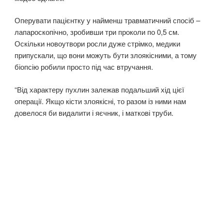
Оперувати пацієнтку у найменш травматичний спосіб –
лапароскопічно, зробивши три проколи по 0,5 см.
Оскільки новоутвори росли дуже стрімко, медики
припускали, що вони можуть бути злоякісними, а тому
біопсію робили просто під час втручання.
“Від характеру пухлин залежав подальший хід цієї
операції. Якщо кісти злоякісні, то разом із ними нам
довелося би видалити і яєчник, і маткові труби.