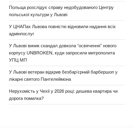
Польща розслідує справу недобудованого Центру
польської культури у Львові
У ЦНАПах Львова повністю відновили надання всіх
адмінпослуг
У Львові виник скандал довкола “освячення” нового
корпусу UNBROKEN, куди запросили митрополита
УПЦ МП
У Львові ветеран відкрив безбар’єрний барбершоп у
лікарні святого Пантелеймона
Нерухомість у Чехії у 2026 році: дешева квартира чи
дорога помилка?