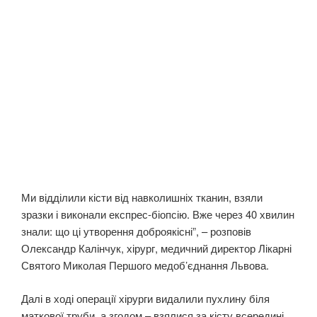
Ми відділили кісти від навколишніх тканин, взяли
зразки і виконали експрес-біопсію. Вже через 40 хвилин
знали: що ці утворення доброякісні”, – розповів
Олександр Калінчук, хірург, медичний директор Лікарні
Святого Миколая Першого медоб’єднання Львова.
Далі в ході операції хірурги видалили пухлину біля
маткової труби, а згодом – взялися за кісту всередині