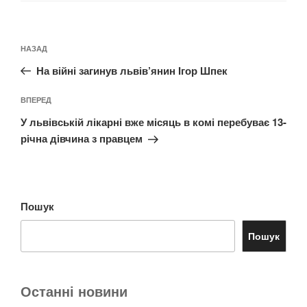
Навігація
Попередній
НАЗАД
записів
запис:
На війні загинув львів’янин Ігор Шпек
Наступний
ВПЕРЕД
запис
У львівській лікарні вже місяць в комі перебуває 13-
річна дівчина з правцем
Пошук
Пошук
Останні новини