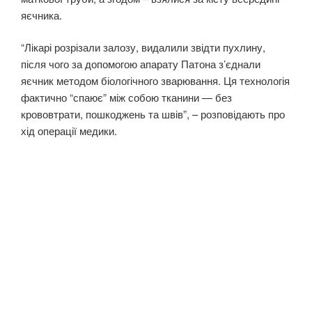
яєчника.
“Лікарі розрізали залозу, видалили звідти пухлину,
після чого за допомогою апарату Патона з’єднали
яєчник методом біологічного зварювання. Ця технологія
фактично “спаює” між собою тканини — без
крововтрати, пошкоджень та швів”, – розповідають про
хід операції медики.