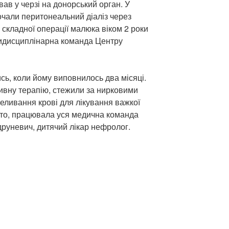
ав у черзі на донорський орган. У
очали перитонеальний діаліз через
 складної операції малюка віком 2 роки
ьтидисциплінарна команда Центру
ь, коли йому виповнилось два місяці.
вну терапію, стежили за нирковими
еливання крові для лікування важкої
бто, працювала уся медична команда
друневич, дитячий лікар нефролог.