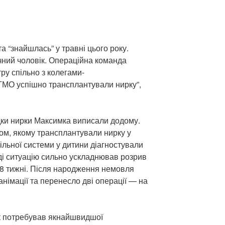
а “знайшлась” у травні цього року.
чний чоловік. Операційна команда
тру спільно з колегами-
МО успішно трансплантували нирку”,
дки нирки Максимка виписали додому.
ом, якому трансплантували нирку у
ільної системи у дитини діагностували
оді ситуацію сильно ускладнював розрив
28 тижні. Після народження немовля
німації та перенесло дві операції — на
к потребував якнайшвидшої