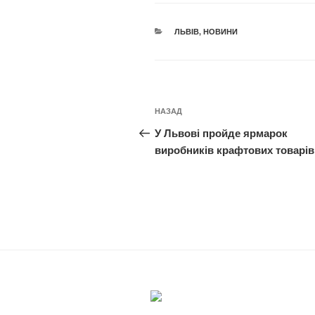
КАТЕГОРІЇ
ЛЬВІВ
,
НОВИНИ
Навігація
Попередній
НАЗАД
записів
запис:
У Львові пройде ярмарок
виробників крафтових товарів