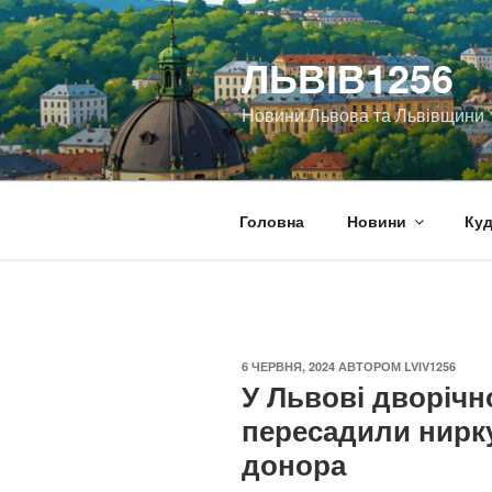
Перейти
до
ЛЬВІВ1256
вмісту
Новини Львова та Львівщини
Головна
Новини
Куд
ОПУБЛІКОВАНО
6 ЧЕРВНЯ, 2024
АВТОРОМ
LVIV1256
У Львові дворіч
пересадили нирку
донора