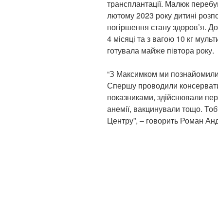
трансплантації. Малюк перебув
лютому 2023 року дитині розп
погіршення стану здоров’я. До
4 місяці та з вагою 10 кг мул
готувала майже півтора року.
“З Максимком ми познайомилис
Спершу проводили консервати
показниками, здійснювали пер
анемії, вакцинували тощо. То
Центру”, – говорить Роман Ан