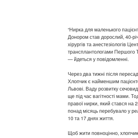
“Нирка для маленького пацієнт
Донором став дорослий, 40-рі
хірургів та анестезіологів Цен
трансплантологами Першого Т
— йдеться у повідомленні.
Через два тижні після переса
Хлопчик є найменшим пацієнт
Львові. Ваду розвитку сечовид
ще під час вагітності мами. Т
правої нирки, який стався на 
понад місяць перебувало у реа
10 та 17 днях життя.
Щоб жити повноцінно, хлопчи