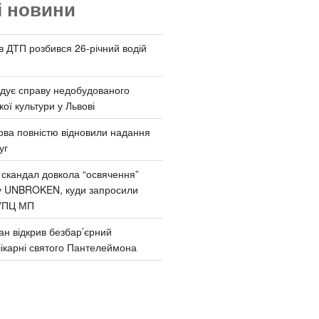
і новини
 в ДТП розбився 26-річний водій
дує справу недобудованого
ої культури у Львові
ва повністю відновили надання
уг
 скандал довкола “освячення”
у UNBROKEN, куди запросили
УПЦ МП
ан відкрив безбар’єрний
ікарні святого Пантелеймона