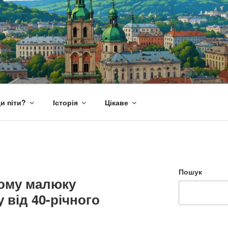
и піти?
Історія
Цікаве
Пошук
ному малюку
 від 40-річного