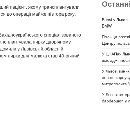
Останн
ший пацієнт, якому трансплантували
ися до операції майже півтора року,
Вночі у Львові
BMW
Західноукраїнського спеціалізованого
Польща розслі
ансплантувала нирку дворічному
Центру польськ
ідомили у Львівській обласній
У ЦНАПах Льво
ором нирки для малюка став 40-річний
всіх адмінпосл
У Львові виник
нового корпус
митрополита 
У Львові ветер
барбершоп у л