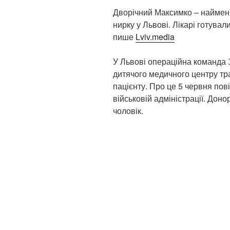
Дворічний Максимко – наймен
нирку у Львові. Лікарі готувал
пише
Lviv.media
У Львові операційна команда 
дитячого медичного центру тр
пацієнту. Про це 5 червня пов
військовій адміністрації. Дон
чоловік.