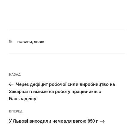
КАТЕГОРІЇ
НОВИНИ
,
ЛЬВІВ
Навігація
Попередній
НАЗАД
записів
запис:
Через дефіцит робочої сили виробництво на
Закарпатті візьме на роботу працівників з
Бангладешу
Наступний
ВПЕРЕД
запис
У Львові виходили немовля вагою 850 г