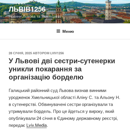
Перейти
ЛЬВІВ1256
до
Новини Львова та Львівщини
вмісту
Меню
ОПУБЛІКОВАНО
28 СІЧНЯ, 2025
АВТОРОМ
LVIV1256
У Львові дві сестри-сутенерки
уникли покарання за
організацію борделю
Галицький районний суд Львова визнав винними
уродженок Хмельницької області Аліну С. та Альону Н.
в сутенерстві. Обвинувачені сестри організували та
утримували бордель. Про це йдеться у вироку, який
опублікували 24 січня в Єдиному державному реєстрі,
передає
Lviv.Media
.