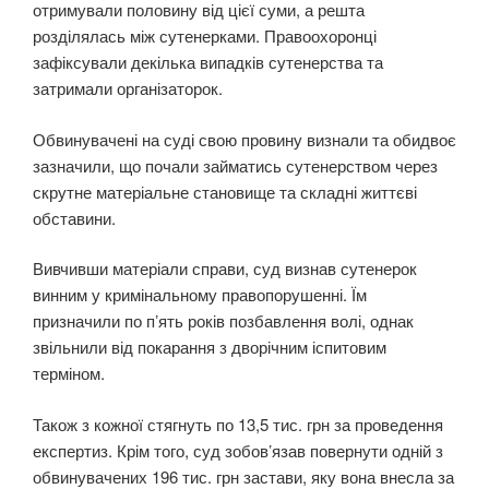
отримували половину від цієї суми, а решта
розділялась між сутенерками. Правоохоронці
зафіксували декілька випадків сутенерства та
затримали організаторок.
Обвинувачені на суді свою провину визнали та обидвоє
зазначили, що почали займатись сутенерством через
скрутне матеріальне становище та складні життєві
обставини.
Вивчивши матеріали справи, суд визнав сутенерок
винним у кримінальному правопорушенні. Їм
призначили по пʼять років позбавлення волі, однак
звільнили від покарання з дворічним іспитовим
терміном.
Також з кожної стягнуть по 13,5 тис. грн за проведення
експертиз. Крім того, суд зобов’язав повернути одній з
обвинувачених 196 тис. грн застави, яку вона внесла за