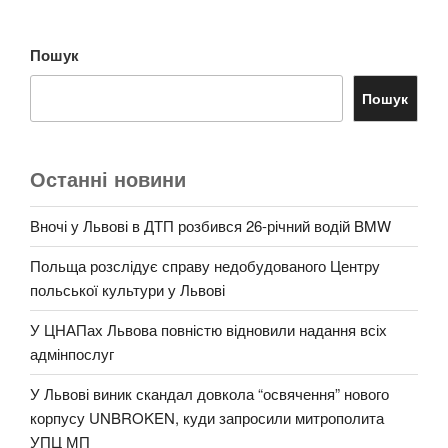
Пошук
Пошук
Останні новини
Вночі у Львові в ДТП розбився 26-річний водій BMW
Польща розслідує справу недобудованого Центру
польської культури у Львові
У ЦНАПах Львова повністю відновили надання всіх
адмінпослуг
У Львові виник скандал довкола “освячення” нового
корпусу UNBROKEN, куди запросили митрополита
УПЦ МП