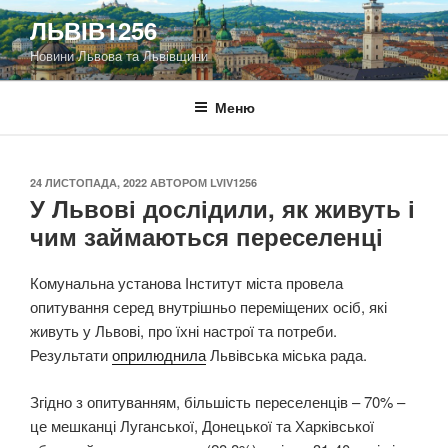
Перейти
ЛЬВІВ1256
до
Новини Львова та Львівщини
вмісту
Меню
ОПУБЛІКОВАНО
24 ЛИСТОПАДА, 2022
АВТОРОМ
LVIV1256
У Львові дослідили, як живуть і
чим займаються переселенці
Комунальна установа Інститут міста провела
опитування серед внутрішньо переміщених осіб, які
живуть у Львові, про їхні настрої та потреби.
Результати
оприлюднила
Львівська міська рада.
Згідно з опитуванням, більшість переселенців – 70% –
це мешканці Луганської, Донецької та Харківської