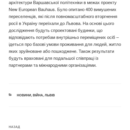
архітектури Варшавської політехніки в межах проекту
New European Bauhaus. Було опитано 400 вимушених
переселенців, які після повномасштабного вторгнення
росії в Україну переїхали до Львова. На основі цього
дослідження будуть спроектовані будинки, що
відповідають потребам внутрішньо переміщених осіб –
ідеться про базові умови проживання для людей, житло
яких зруйноване або пошкоджене. Також результати
будуть враховані для подальшої співпраці із
партнерами та міжнародними організаціями.
КАТЕГОРІЇ
НОВИНИ
,
ВІЙНА
,
ЛЬВІВ
Навігація
Попередній
НАЗАД
записів