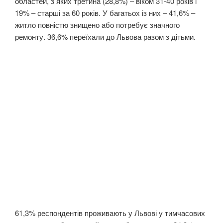
областей, з яких третина (28,8%) – віком 31-40 років і
19% – старші за 60 років. У багатьох із них – 41,6% –
житло повністю знищено або потребує значного
ремонту. 36,6% переїхали до Львова разом з дітьми.
61,3% респондентів проживають у Львові у тимчасових