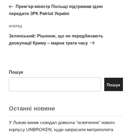
запис:
Прем’єр-міністр Польщі підтримав ідею
передати ЗРК Patriot Україні
Наступний
ВПЕРЕД
запис
Зеленський: Рішення, що не передбачають
деокупації Криму – марна трата часу
Пошук
Пошук
Останні новини
У Львові виник скандал довкола “освячення” нового
корпусу UNBROKEN, куди запросили митрополита