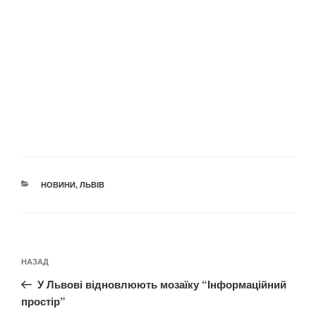
КАТЕГОРІЇ
НОВИНИ
,
ЛЬВІВ
Навігація
Попередній
НАЗАД
записів
запис:
У Львові відновлюють мозаїку “Інформаційний
простір”