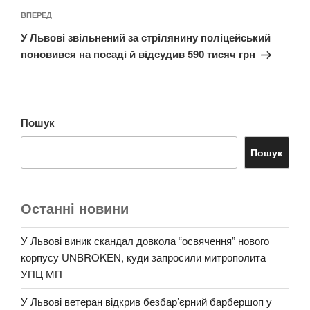
Наступний
ВПЕРЕД
запис
У Львові звільнений за стрілянину поліцейський
поновився на посаді й відсудив 590 тисяч грн
Пошук
Пошук
Останні новини
У Львові виник скандал довкола “освячення” нового
корпусу UNBROKEN, куди запросили митрополита
УПЦ МП
У Львові ветеран відкрив безбар’єрний барбершоп у