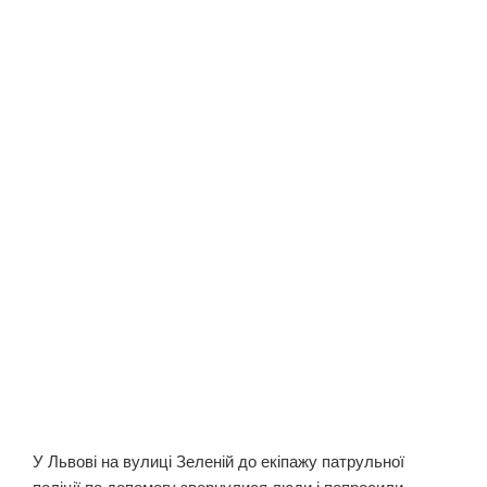
У Львові на вулиці Зеленій до екіпажу патрульної
поліції по допомогу звернулися люди і попросили