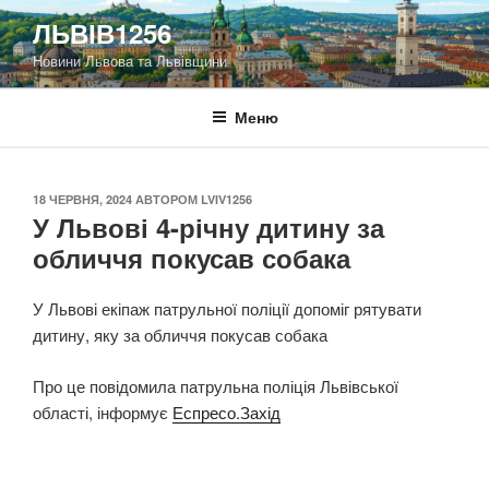
Перейти
ЛЬВІВ1256
до
Новини Львова та Львівщини
вмісту
Меню
ОПУБЛІКОВАНО
18 ЧЕРВНЯ, 2024
АВТОРОМ
LVIV1256
У Львові 4-річну дитину за
обличчя покусав собака
У Львові екіпаж патрульної поліції допоміг рятувати
дитину, яку за обличчя покусав собака
Про це повідомила патрульна поліція Львівської
області, інформує
Еспресо.Захід