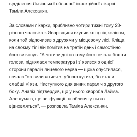
відділення Львівської обласної інфекційної лікарні
Таміла Алексанян.
За словами лікарки, приблизно чотири тижні тому 23-
річного чоловіка з Яворівщини вкусив кліщ під коліном,
коли той відпочивав з друзями у місцевому лісі. Кліща
на своєму тілі він помітив на третій день і самостійно
його витягнув. “А чотири дні по тому його почала боліти
голова, піднялася температура і з`явився з однієї
сторони параліч лицевого нерва — щока опустилася,
почала їжа виливатися з губного кутика, бо стали
слабші м`язи. Наступного дня виник параліч з другого
боку. Аналіз підтвердив, що у нього хвороба Лайма.
Але думаю, що всі функції на обличчі у нього
відновляться”, — розповіла Таміла Алексанян.