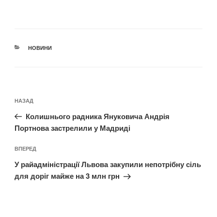
КАТЕГОРІЇ
НОВИНИ
Навігація
Попередній
НАЗАД
записів
запис:
Колишнього радника Януковича Андрія
Портнова застрелили у Мадриді
Наступний
ВПЕРЕД
запис
У райадміністрації Львова закупили непотрібну сіль
для доріг майже на 3 млн грн