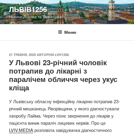
Перейти
ЛЬВІВ1256
до
Новини Львова та Львівщини
вмісту
Меню
ОПУБЛІКОВАНО
21 ТРАВНЯ, 2025
АВТОРОМ
LVIV1256
У Львові 23-річний чоловік
потрапив до лікарні з
паралічем обличчя через укус
кліща
У Львівську обласну інфекційну лікарню потрапив 23-
річний мешканець Яворівщини, у якого діагностували
хворобу Лайма. Через пізнє звернення до лікарів у
пацієнта виник параліч лицевих нервів. Про це
LVIV.MEDIA
розповіла завідувачка діагностичного