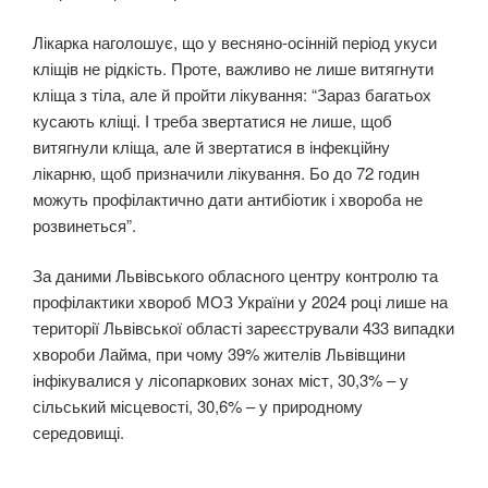
Лікарка наголошує, що у весняно-осінній період укуси
кліщів не рідкість. Проте, важливо не лише витягнути
кліща з тіла, але й пройти лікування: “Зараз багатьох
кусають кліщі. І треба звертатися не лише, щоб
витягнули кліща, але й звертатися в інфекційну
лікарню, щоб призначили лікування. Бо до 72 годин
можуть профілактично дати антибіотик і хвороба не
розвинеться”.
За даними Львівського обласного центру контролю та
профілактики хвороб МОЗ України у 2024 році лише на
території Львівської області зареєстрували 433 випадки
хвороби Лайма, при чому 39% жителів Львівщини
інфікувалися у лісопаркових зонах міст, 30,3% – у
сільський місцевості, 30,6% – у природному
середовищі.