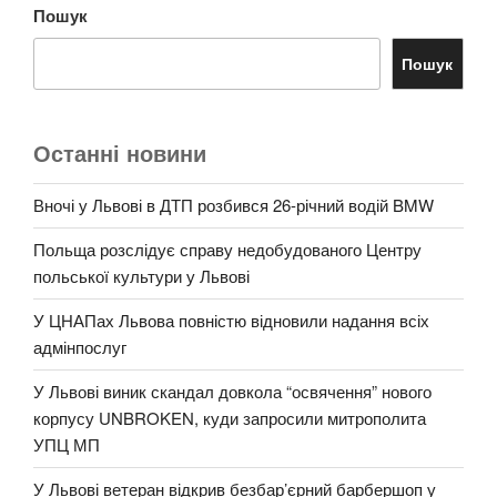
Пошук
Пошук
Останні новини
Вночі у Львові в ДТП розбився 26-річний водій BMW
Польща розслідує справу недобудованого Центру
польської культури у Львові
У ЦНАПах Львова повністю відновили надання всіх
адмінпослуг
У Львові виник скандал довкола “освячення” нового
корпусу UNBROKEN, куди запросили митрополита
УПЦ МП
У Львові ветеран відкрив безбар’єрний барбершоп у