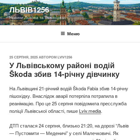
Перейти
ЛЬВІВ1256
до
Новини Львова та Львівщини
вмісту
Меню
ОПУБЛІКОВАНО
25 СЕРПНЯ, 2025
АВТОРОМ
LVIV1256
У Львівському районі водій
Škoda збив 14-річну дівчинку
На Львівщині 21-річний водій Škoda Fabia збив 14-річну
пішохідку. Внаслідок аварії потерпіла потрапила в
реанімацію. Про це 25 серпня повідомила пресслужба
поліції Львівської області, пише
Lviv.media
.
ДТП сталася 24 серпня, близько 21:20, на дорозі “Львів
— Пустомити — Меденичі” у селі Малечковичі. Як