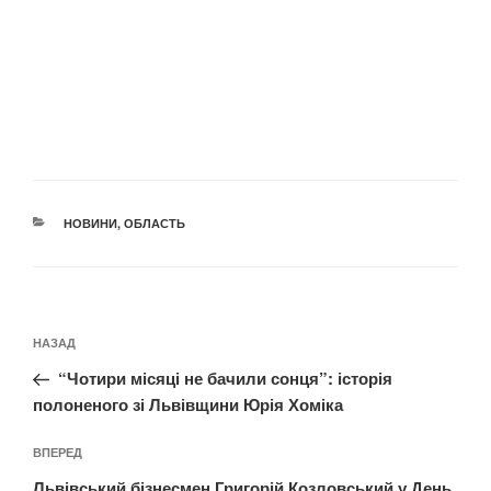
КАТЕГОРІЇ
НОВИНИ
,
ОБЛАСТЬ
Навігація
Попередній
НАЗАД
записів
запис:
“Чотири місяці не бачили сонця”: історія
полоненого зі Львівщини Юрія Хоміка
Наступний
ВПЕРЕД
запис
Львівський бізнесмен Григорій Козловський у День