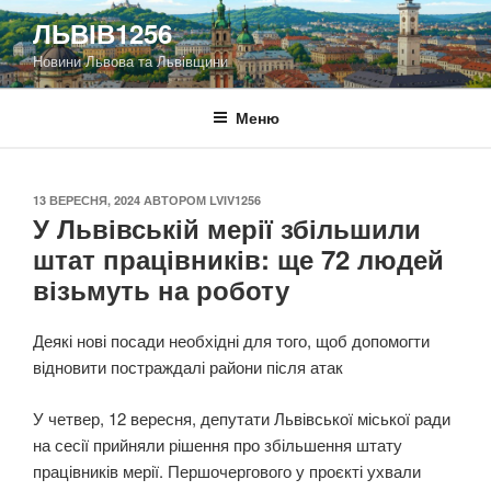
Перейти
ЛЬВІВ1256
до
Новини Львова та Львівщини
вмісту
Меню
ОПУБЛІКОВАНО
13 ВЕРЕСНЯ, 2024
АВТОРОМ
LVIV1256
У Львівській мерії збільшили
штат працівників: ще 72 людей
візьмуть на роботу
Деякі нові посади необхідні для того, щоб допомогти
відновити постраждалі райони після атак
У четвер, 12 вересня, депутати Львівської міської ради
на сесії прийняли рішення про збільшення штату
працівників мерії. Першочергового у проєкті ухвали