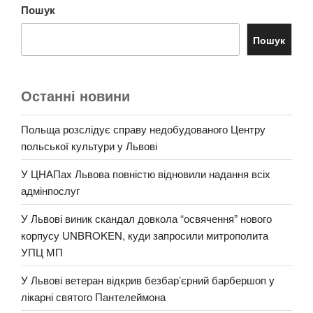
Пошук
Пошук
Останні новини
Польща розслідує справу недобудованого Центру
польської культури у Львові
У ЦНАПах Львова повністю відновили надання всіх
адмінпослуг
У Львові виник скандал довкола “освячення” нового
корпусу UNBROKEN, куди запросили митрополита
УПЦ МП
У Львові ветеран відкрив безбар’єрний барбершоп у
лікарні святого Пантелеймона