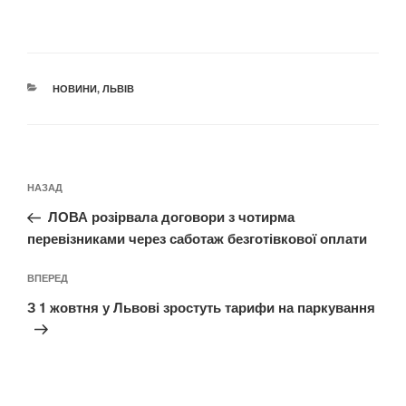
КАТЕГОРІЇ
НОВИНИ
,
ЛЬВІВ
Навігація
Попередній
НАЗАД
записів
запис:
ЛОВА розірвала договори з чотирма
перевізниками через саботаж безготівкової оплати
Наступний
ВПЕРЕД
запис
З 1 жовтня у Львові зростуть тарифи на паркування