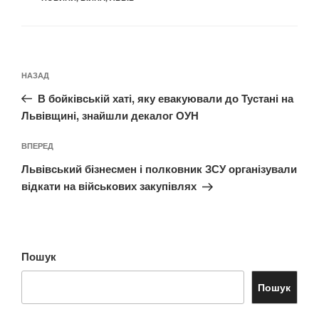
Навігація
Попередній
НАЗАД
записів
запис:
В бойківській хаті, яку евакуювали до Тустані на
Львівщині, знайшли декалог ОУН
Наступний
ВПЕРЕД
запис
Львівський бізнесмен і полковник ЗСУ організували
відкати на військових закупівлях
Пошук
Пошук