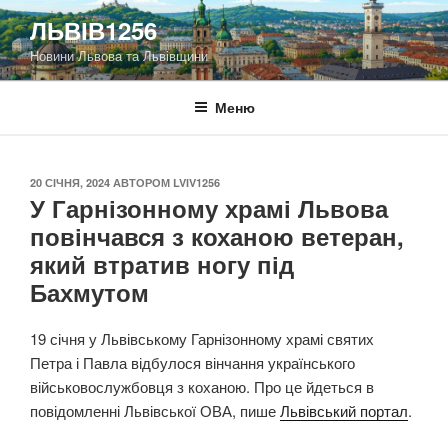
Перейти
ЛЬВІВ1256
до
Новини Львова та Львівщини
вмісту
Меню
ОПУБЛІКОВАНО
20 СІЧНЯ, 2024
АВТОРОМ
LVIV1256
У Гарнізонному храмі Львова
повінчався з коханою ветеран,
який втратив ногу під
Бахмутом
19 січня у Львівському Гарнізонному храмі святих
Петра і Павла відбулося вінчання українського
військовослужбовця з коханою. Про це йдеться в
повідомленні Львівської ОВА, пише
Львівський портал
.