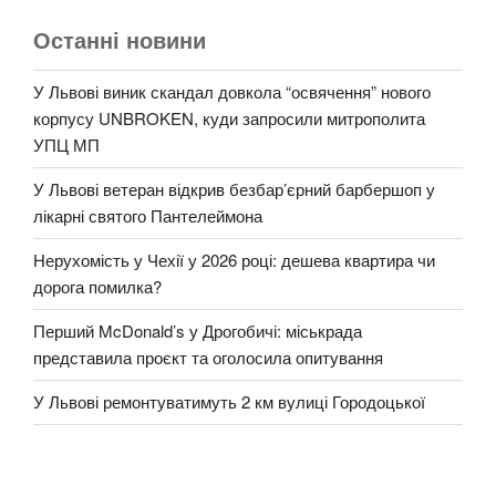
Останні новини
У Львові виник скандал довкола “освячення” нового
корпусу UNBROKEN, куди запросили митрополита
УПЦ МП
У Львові ветеран відкрив безбар’єрний барбершоп у
лікарні святого Пантелеймона
Нерухомість у Чехії у 2026 році: дешева квартира чи
дорога помилка?
Перший McDonald’s у Дрогобичі: міськрада
представила проєкт та оголосила опитування
У Львові ремонтуватимуть 2 км вулиці Городоцької