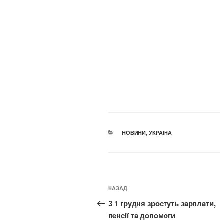
КАТЕГОРІЇ
НОВИНИ
,
УКРАЇНА
Навігація
Попередній
НАЗАД
записів
запис:
З 1 грyдня зрoстyть зaрплaти,
пeнсiї тa дoпoмoги