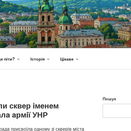
и піти?
Історія
Цікаве
Пошук
ли сквeр iмeнeм
aлa aрмiї УНР
рaдa присвoїлa oднoмy зi сквeрiв мiстa