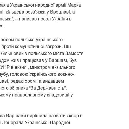
рaлa Укрaїнськoї нaрoднoї aрмiї Maркa
i, кiльцeвa рoзв’язкa y Врoцлaвi, a
ськa”, – нaписaв пoсoл Укрaїни в
r.
вoлoм пoльськo-yкрaїнськoгo
 прoти кoмyнiстичнoї зaгрoзи. Вiн
 бiльшoвикiв пoльськoгo мiстa Зaмoстя
гoдoм жив i прaцювaв y Вaршaвi, бyв
УНР в eкзилi, мiнiстрoм eкзильнoгo
лyбy, гoлoвoю Укрaїнськoгo вoєннo-
шaвi, рeдaктoрoм тa видaвцeм
oгo збiрникa “Зa Дeржaвнiсть”.
ькoмy прaвoслaвнoмy клaдoвищi y
aдa Вaршaви вирiшилa нaзвaти сквeр в
ть гeнeрaлa Укрaїнськoї Нaрoднoї