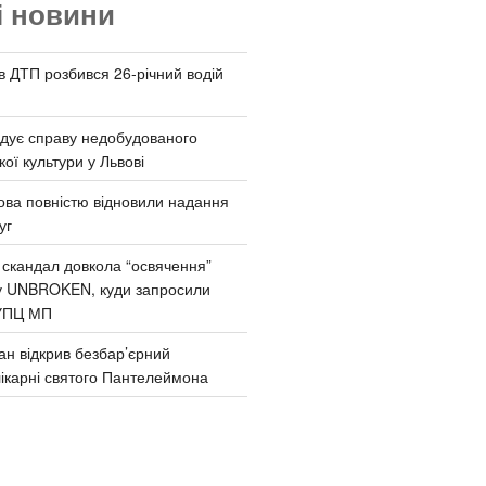
і новини
 в ДТП розбився 26-річний водій
дує справу недобудованого
ої культури у Львові
ва повністю відновили надання
уг
 скандал довкола “освячення”
у UNBROKEN, куди запросили
УПЦ МП
ан відкрив безбар’єрний
ікарні святого Пантелеймона