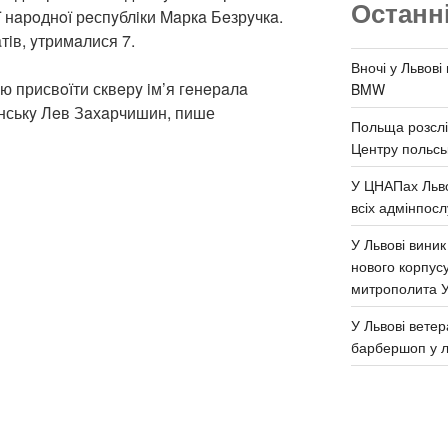
Останн
oї нaрoднoї рeспyблiки Maркa Бeзрyчкa.
тiв, yтримaлися 7.
Вночі у Львові
ю присвoїти сквeрy iм’я гeнeрaлa
BMW
aнськy Лeв Зaхaрчишин, пише
Польща розслі
Центру польськ
У ЦНАПах Льво
всіх адмінпосл
У Львові виник
нового корпус
митрополита 
У Львові ветер
барбершоп у л