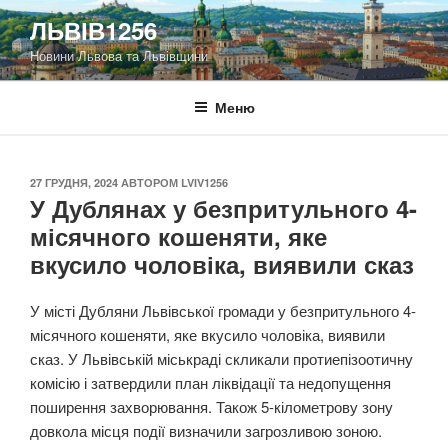
Перейти
ЛЬВІВ1256
до
Новини Львова та Львівщини
вмісту
Меню
ОПУБЛІКОВАНО
27 ГРУДНЯ, 2024
АВТОРОМ
LVIV1256
У Дублянах у безпритульного 4-
місячного кошеняти, яке
вкусило чоловіка, виявили сказ
У місті Дубляни Львівської громади у безпритульного 4-
місячного кошеняти, яке вкусило чоловіка, виявили
сказ. У Львівській міськраді скликали протиепізоотичну
комісію і затвердили план ліквідації та недопущення
поширення захворювання. Також 5-кілометрову зону
довкола місця події визначили загрозливою зоною.