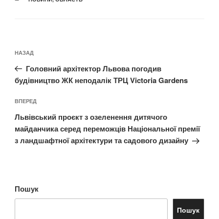
Навігація
Попередній
НАЗАД
записів
запис:
Головний архітектор Львова погодив
будівництво ЖК неподалік ТРЦ Victoria Gardens
Наступний
ВПЕРЕД
запис
Львівський проєкт з озеленення дитячого
майданчика серед переможців Національної премії
з ландшафтної архітектури та садового дизайну
Пошук
Пошук