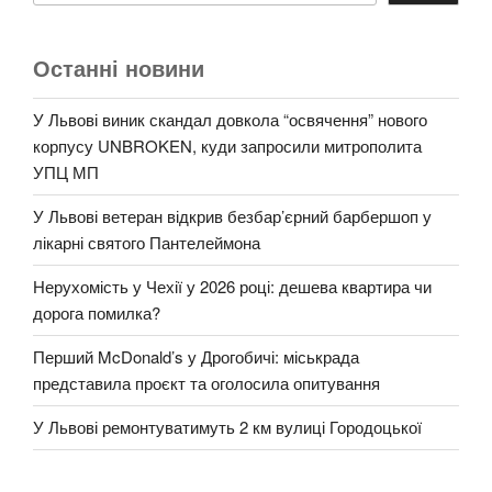
Останні новини
У Львові виник скандал довкола “освячення” нового
корпусу UNBROKEN, куди запросили митрополита
УПЦ МП
У Львові ветеран відкрив безбар’єрний барбершоп у
лікарні святого Пантелеймона
Нерухомість у Чехії у 2026 році: дешева квартира чи
дорога помилка?
Перший McDonald’s у Дрогобичі: міськрада
представила проєкт та оголосила опитування
У Львові ремонтуватимуть 2 км вулиці Городоцької