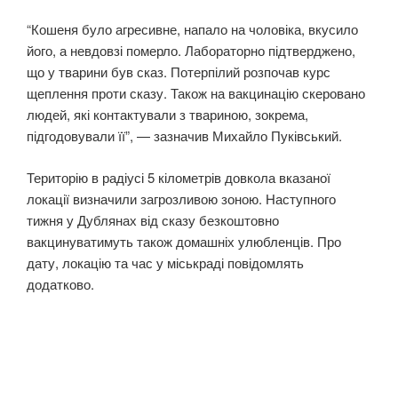
“Кошеня було агресивне, напало на чоловіка, вкусило
його, а невдовзі померло. Лабораторно підтверджено,
що у тварини був сказ. Потерпілий розпочав курс
щеплення проти сказу. Також на вакцинацію скеровано
людей, які контактували з твариною, зокрема,
підгодовували її”, — зазначив Михайло Пуківський.
Територію в радіусі 5 кілометрів довкола вказаної
локації визначили загрозливою зоною. Наступного
тижня у Дублянах від сказу безкоштовно
вакцинуватимуть також домашніх улюбленців. Про
дату, локацію та час у міськраді повідомлять
додатково.