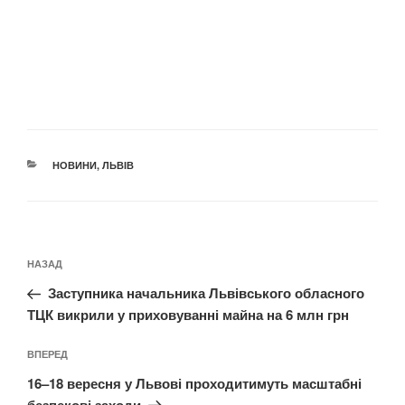
КАТЕГОРІЇ
НОВИНИ
,
ЛЬВІВ
Навігація
Попередній
НАЗАД
записів
запис:
Заступника начальника Львівського обласного
ТЦК викрили у приховуванні майна на 6 млн грн
Наступний
ВПЕРЕД
запис
16–18 вересня у Львові проходитимуть масштабні
безпекові заходи